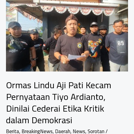
Sengketa
Tanah
dengan
Tetangga
Ormas Lindu Aji Pati Kecam
Pernyataan Tiyo Ardianto,
Dinilai Cederai Etika Kritik
dalam Demokrasi
Berita
,
BreakingNews
,
Daerah
,
News
,
Sorotan
/