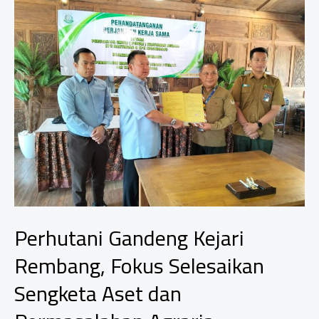
Resmi
Angkat
Kisah
Perpisahan
yang
Menyentuh
Perhutani Gandeng Kejari
Rembang, Fokus Selesaikan
Sengketa Aset dan