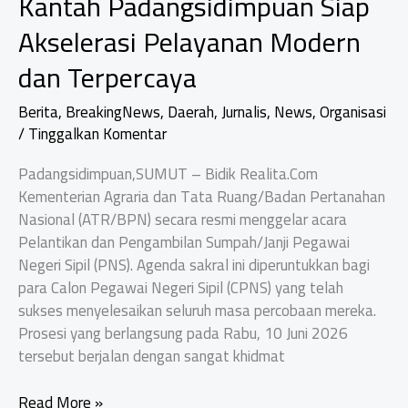
Kantah Padangsidimpuan Siap
Akselerasi Pelayanan Modern
dan Terpercaya
Berita
,
BreakingNews
,
Daerah
,
Jurnalis
,
News
,
Organisasi
/
Tinggalkan Komentar
Padangsidimpuan,SUMUT – Bidik Realita.Com
Kementerian Agraria dan Tata Ruang/Badan Pertanahan
Nasional (ATR/BPN) secara resmi menggelar acara
Pelantikan dan Pengambilan Sumpah/Janji Pegawai
Negeri Sipil (PNS). Agenda sakral ini diperuntukkan bagi
para Calon Pegawai Negeri Sipil (CPNS) yang telah
sukses menyelesaikan seluruh masa percobaan mereka.
Prosesi yang berlangsung pada Rabu, 10 Juni 2026
tersebut berjalan dengan sangat khidmat
Tiga
Read More »