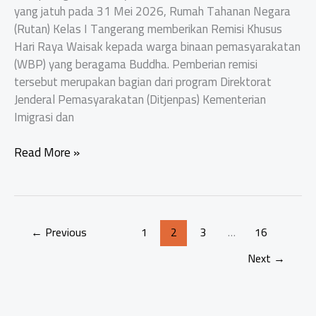
yang jatuh pada 31 Mei 2026, Rumah Tahanan Negara
(Rutan) Kelas I Tangerang memberikan Remisi Khusus
Hari Raya Waisak kepada warga binaan pemasyarakatan
(WBP) yang beragama Buddha. Pemberian remisi
tersebut merupakan bagian dari program Direktorat
Jenderal Pemasyarakatan (Ditjenpas) Kementerian
Imigrasi dan
Remisi
Read More »
Khusus
Hari
Raya
Waisak
←
Previous
1
2
3
…
16
2570
BE,
Next
→
Satu
Warga
Binaan