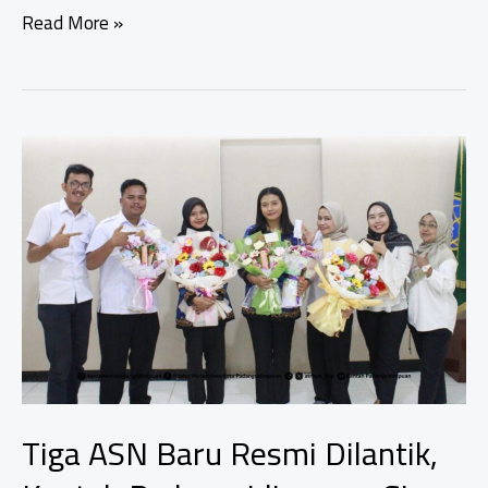
Beasiswa
Read More »
Mandek,
Ujian
Kepemimpinan
Plt
Bupati
Pati:
Rakyat
Menunggu
Bukti,
Bukan
Janji
Tiga ASN Baru Resmi Dilantik,