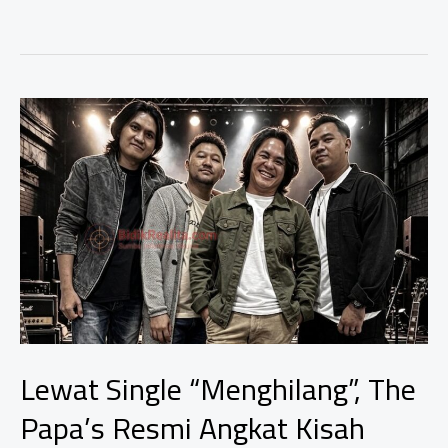
ASN
Baru
Resmi
Dilantik,
Kantah
Padangsidimpuan
Siap
Akselerasi
Pelayanan
Modern
dan
Terpercaya
Lewat Single “Menghilang”, The
Papa’s Resmi Angkat Kisah