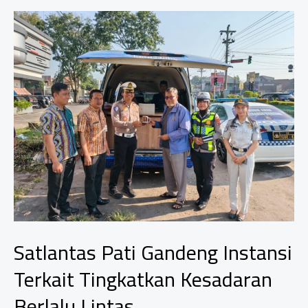
Fokus
Selesaikan
Sengketa
Aset
dan
Permasalahan
Agraria
Satlantas Pati Gandeng Instansi
Terkait Tingkatkan Kesadaran
Berlalu Lintas