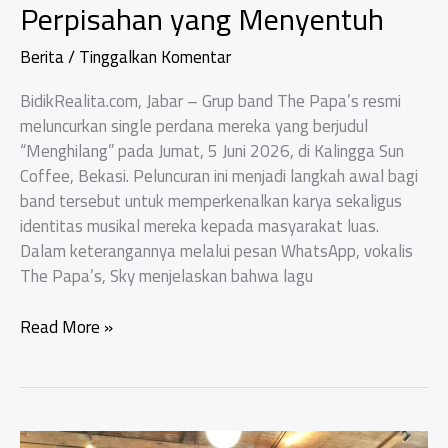
Perpisahan yang Menyentuh
Berita
/
Tinggalkan Komentar
BidikRealita.com, Jabar – Grup band The Papa’s resmi
meluncurkan single perdana mereka yang berjudul
“Menghilang” pada Jumat, 5 Juni 2026, di Kalingga Sun
Coffee, Bekasi. Peluncuran ini menjadi langkah awal bagi
band tersebut untuk memperkenalkan karya sekaligus
identitas musikal mereka kepada masyarakat luas.
Dalam keterangannya melalui pesan WhatsApp, vokalis
The Papa’s, Sky menjelaskan bahwa lagu
Lewat
Read More »
Single
“Menghilang”,
The
Papa’s