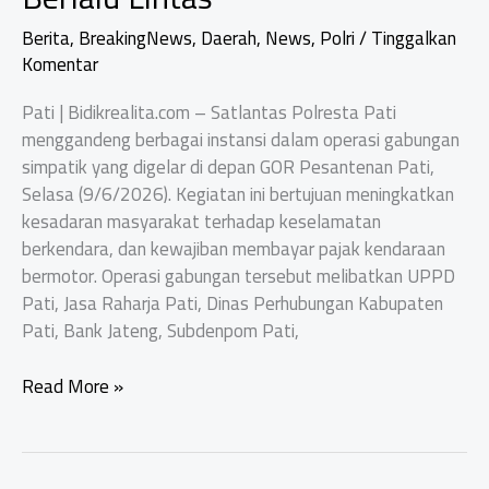
Berita
,
BreakingNews
,
Daerah
,
News
,
Polri
/
Tinggalkan
Komentar
Pati | Bidikrealita.com – Satlantas Polresta Pati
menggandeng berbagai instansi dalam operasi gabungan
simpatik yang digelar di depan GOR Pesantenan Pati,
Selasa (9/6/2026). Kegiatan ini bertujuan meningkatkan
kesadaran masyarakat terhadap keselamatan
berkendara, dan kewajiban membayar pajak kendaraan
bermotor. Operasi gabungan tersebut melibatkan UPPD
Pati, Jasa Raharja Pati, Dinas Perhubungan Kabupaten
Pati, Bank Jateng, Subdenpom Pati,
Satlantas
Read More »
Pati
Gandeng
Instansi