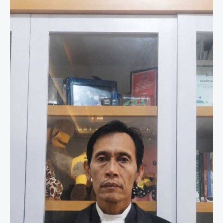
Tiyo
Ardianto,
Dinilai
Cederai
Etika
Kritik
dalam
Demokrasi