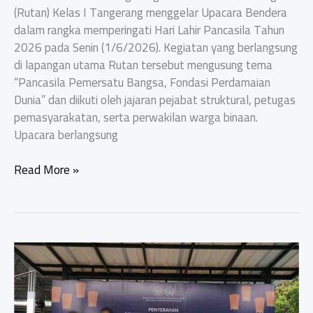
(Rutan) Kelas I Tangerang menggelar Upacara Bendera
dalam rangka memperingati Hari Lahir Pancasila Tahun
2026 pada Senin (1/6/2026). Kegiatan yang berlangsung
di lapangan utama Rutan tersebut mengusung tema
“Pancasila Pemersatu Bangsa, Fondasi Perdamaian
Dunia” dan diikuti oleh jajaran pejabat struktural, petugas
pemasyarakatan, serta perwakilan warga binaan.
Upacara berlangsung
Rutan
Read More »
Kelas
I
Tangerang
Momentumkan
Hari
Lahir
Pancasila
2026