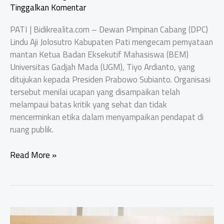
Tinggalkan Komentar
PATI | Bidikrealita.com – Dewan Pimpinan Cabang (DPC)
Lindu Aji Jolosutro Kabupaten Pati mengecam pernyataan
mantan Ketua Badan Eksekutif Mahasiswa (BEM)
Universitas Gadjah Mada (UGM), Tiyo Ardianto, yang
ditujukan kepada Presiden Prabowo Subianto. Organisasi
tersebut menilai ucapan yang disampaikan telah
melampaui batas kritik yang sehat dan tidak
mencerminkan etika dalam menyampaikan pendapat di
ruang publik.
Ormas
Read More »
Lindu
Aji
Pati
Kecam
Pernyataan