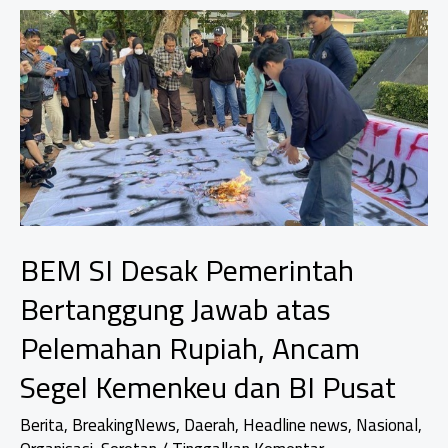
Terkait
Tingkatkan
Kesadaran
Berlalu
Lintas
BEM SI Desak Pemerintah
Bertanggung Jawab atas
Pelemahan Rupiah, Ancam
Segel Kemenkeu dan BI Pusat
Berita
,
BreakingNews
,
Daerah
,
Headline news
,
Nasional
,