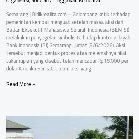
Organisasi
,
Sorotan
/
Tinggalkan Komentar
Semarang | Bidikrealita.com – Gelombang kritik terhadap
pemerintah kembali menguat setelah massa aksi dari
Badan Eksekutif Mahasiswa Seluruh Indonesia (BEM SI)
melakukan penyegelan simbolis terhadap kantor wilayah
Bank Indonesia (BI) Semarang, Jumat (5/6/2026). Aksi
tersebut menjadi bentuk protes atas melemahnya nilai
tukar rupiah yang disebut telah mencapai Rp18.000 per
dolar Amerika Serikat. Dalam aksi yang
BEM
Read More »
SI
Desak
Pemerintah
Bertanggung
Jawab
atas
Pelemahan