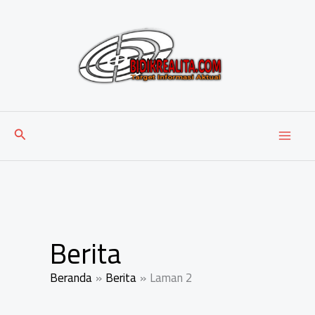
Lewati
ke
konten
Cari
Berita
Beranda
Berita
Laman 2