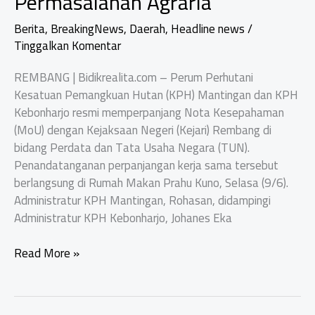
Permasalahan Agraria
Berita
,
BreakingNews
,
Daerah
,
Headline news
/
Tinggalkan Komentar
REMBANG | Bidikrealita.com – Perum Perhutani
Kesatuan Pemangkuan Hutan (KPH) Mantingan dan KPH
Kebonharjo resmi memperpanjang Nota Kesepahaman
(MoU) dengan Kejaksaan Negeri (Kejari) Rembang di
bidang Perdata dan Tata Usaha Negara (TUN).
Penandatanganan perpanjangan kerja sama tersebut
berlangsung di Rumah Makan Prahu Kuno, Selasa (9/6).
Administratur KPH Mantingan, Rohasan, didampingi
Administratur KPH Kebonharjo, Johanes Eka
Perhutani
Read More »
Gandeng
Kejari
Rembang,