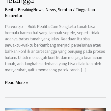
Tetangga
Berita
,
BreakingNews
,
News
,
Sorotan
/
Tinggalkan
Komentar
Purworejo – Bidik Realita.Com Sengketa tanah bisa
bermula karena hal yang tampak sepele, seperti tidak
adanya batas tanah yang jelas. Keadaan itu bisa
sewaktu-waktu berkembang menjadi perselisihan atau
bahkan konflik antartetangga yang berujung pada proses
hukum. Untuk mencegah konflik dan menjaga keamanan
tanah, ada langkah sederhana yang bisa dilakukan oleh
masyarakat, yaitu memasang patok tanda […]
Pasang
Read More »
Patok,
Cara
Sederhana
Cegah