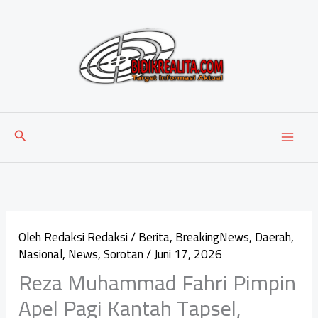
Lewati
ke
konten
Cari
Oleh
Redaksi Redaksi
/
Berita
,
BreakingNews
,
Daerah
,
Nasional
,
News
,
Sorotan
/
Juni 17, 2026
Reza Muhammad Fahri Pimpin
Apel Pagi Kantah Tapsel,