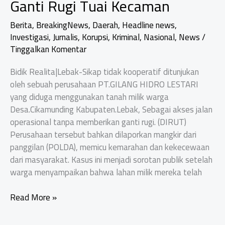
Ganti Rugi Tuai Kecaman
Berita
,
BreakingNews
,
Daerah
,
Headline news
,
Investigasi
,
Jurnalis
,
Korupsi
,
Kriminal
,
Nasional
,
News
/
Tinggalkan Komentar
Bidik Realita|Lebak-Sikap tidak kooperatif ditunjukan
oleh sebuah perusahaan PT.GILANG HIDRO LESTARI
yang diduga menggunakan tanah milik warga
Desa.Cikamunding Kabupaten.Lebak, Sebagai akses jalan
operasional tanpa memberikan ganti rugi. (DIRUT)
Perusahaan tersebut bahkan dilaporkan mangkir dari
panggilan (POLDA), memicu kemarahan dan kekecewaan
dari masyarakat. Kasus ini menjadi sorotan publik setelah
warga menyampaikan bahwa lahan milik mereka telah
Mangkir
Read More »
Dari
Panggilan