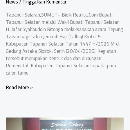
News
/
Tinggalkan Komentar
Tapanuli Selaran,SUMUT– Bidik Realita.Com Bupati
Tapanuli Selatan melalui Wakil Bupati Tapanuli Selatan
H. Jafar Syahbuddin Ritonga melaksanakan acara Tepung
Tawar bagi Calon Jemaah Haji (Calhaj) Kloter 5
Kabupaten Tapanuli Selatan Tahun 1447 H/2026 M di
Gedung Astaka Sipirok, Senin (20/04/2026). Kegiatan
tersebut merupakan bentuk doa dan dukungan
Pemerintah Kabupaten Tapanuli Selatan kepada para
calon tamu
Bupati
Read More »
Tapsel
Tepung
Tawari
130
Calon