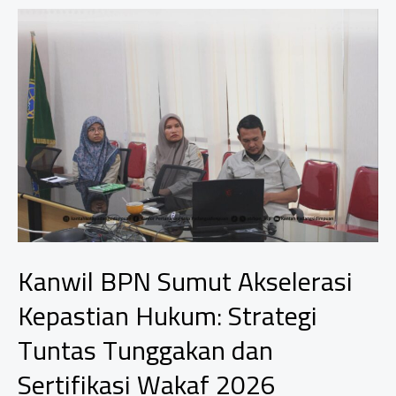
Sekda
Padangsidimpuan
Bacakan
Amanat
Mendagri
di
Hari
Otonomi
Daerah
XXX
Kanwil BPN Sumut Akselerasi
Kepastian Hukum: Strategi
Tuntas Tunggakan dan
Sertifikasi Wakaf 2026