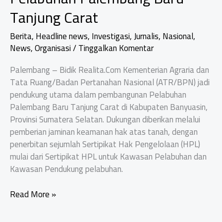
Tanjung Carat
Berita
,
Headline news
,
Investigasi
,
Jurnalis
,
Nasional
,
News
,
Organisasi
/
Tinggalkan Komentar
​Palembang – Bidik Realita.Com Kementerian Agraria dan
Tata Ruang/Badan Pertanahan Nasional (ATR/BPN) jadi
pendukung utama dalam pembangunan Pelabuhan
Palembang Baru Tanjung Carat di Kabupaten Banyuasin,
Provinsi Sumatera Selatan. Dukungan diberikan melalui
pemberian jaminan keamanan hak atas tanah, dengan
penerbitan sejumlah Sertipikat Hak Pengelolaan (HPL)
mulai dari Sertipikat HPL untuk Kawasan Pelabuhan dan
Kawasan Pendukung pelabuhan.
Kementerian
Read More »
ATR/BPN
Jadi