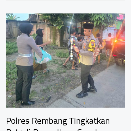
Penuntasan
PTSL:
Evaluasi
Strategis
dan
Optimalisasi
Layanan
Publik
Polres Rembang Tingkatkan