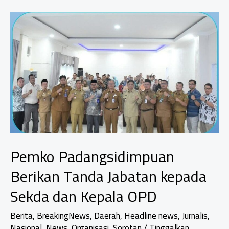
Kepastian
Hukum:
Strategi
Tuntas
Tunggakan
dan
Sertifikasi
Wakaf
2026
Pemko Padangsidimpuan
Berikan Tanda Jabatan kepada
Sekda dan Kepala OPD
Berita
,
BreakingNews
,
Daerah
,
Headline news
,
Jurnalis
,
Nasional
,
News
,
Organisasi
,
Sorotan
/
Tinggalkan