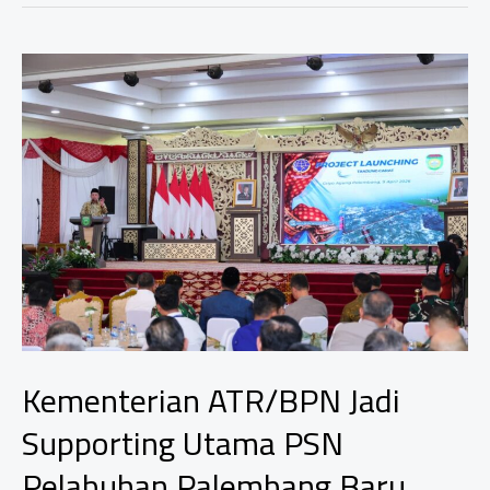
Polda,
Perusahaan
Yang
Diduga
Gunakan
Tanah
Warga
Tanpa
Ganti
Rugi
Tuai
Kecaman
Kementerian ATR/BPN Jadi
Supporting Utama PSN
Pelabuhan Palembang Baru