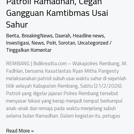
Patroli Ramadhan, Cegah
Gangguan Kamtibmas Usai
Sahur
Berita
,
BreakingNews
,
Daerah
,
Headline news
,
Investigasi
,
News
,
Polri
,
Sorotan
,
Uncategorized
/
Tinggalkan Komentar
REMBANG | Bidikrealita.com – Wakapolres Rembang, M.
Fadhlan, bersama Kasatlantas Ryan Mitha Pangesty
melaksanakan patroli subuh usai waktu sahur di sejumlah
titik wilayah Kabupaten Rembang, Sabtu (21/2/2026).
Patroli yang digelar jajaran Polres Rembang tersebut
menyasar lokasi yang kerap menjadi tempat berkumpul
anak-anak dan remaja pada waktu menjelang subuh
selama bulan Ramadhan. Dalam kegiatan itu, petugas
Polres
Read More »