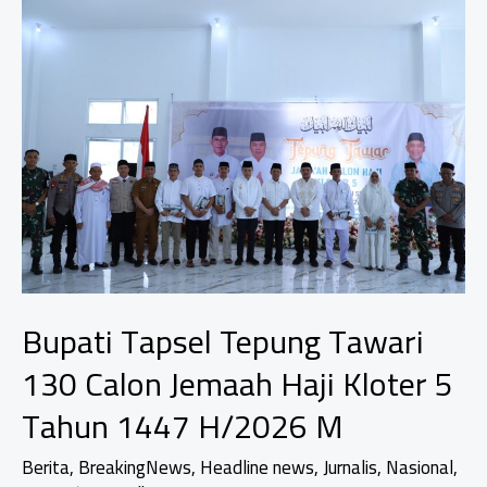
kepada
Sekda
dan
Kepala
OPD
Bupati Tapsel Tepung Tawari
130 Calon Jemaah Haji Kloter 5
Tahun 1447 H/2026 M
Berita
,
BreakingNews
,
Headline news
,
Jurnalis
,
Nasional
,