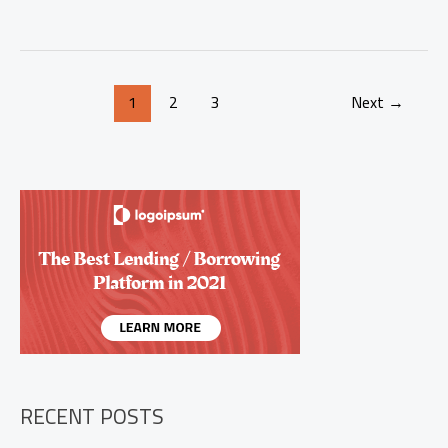
Rembang
Tingkatkan
Patroli
Ramadhan,
1
2
3
Next
→
Cegah
Gangguan
Kamtibmas
Usai
Sahur
RECENT POSTS