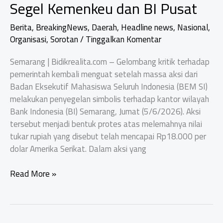
Segel Kemenkeu dan BI Pusat
Berita
,
BreakingNews
,
Daerah
,
Headline news
,
Nasional
,
Organisasi
,
Sorotan
/
Tinggalkan Komentar
Semarang | Bidikrealita.com – Gelombang kritik terhadap
pemerintah kembali menguat setelah massa aksi dari
Badan Eksekutif Mahasiswa Seluruh Indonesia (BEM SI)
melakukan penyegelan simbolis terhadap kantor wilayah
Bank Indonesia (BI) Semarang, Jumat (5/6/2026). Aksi
tersebut menjadi bentuk protes atas melemahnya nilai
tukar rupiah yang disebut telah mencapai Rp18.000 per
dolar Amerika Serikat. Dalam aksi yang
BEM
Read More »
SI
Desak
Pemerintah