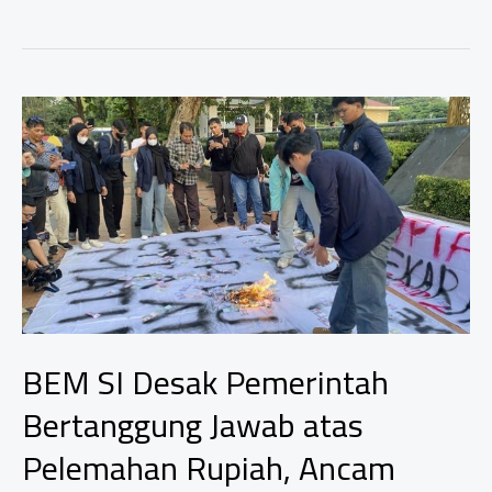
Gandeng
Kejari
Rembang,
Fokus
Selesaikan
Sengketa
Aset
dan
Permasalahan
Agraria
BEM SI Desak Pemerintah
Bertanggung Jawab atas
Pelemahan Rupiah, Ancam