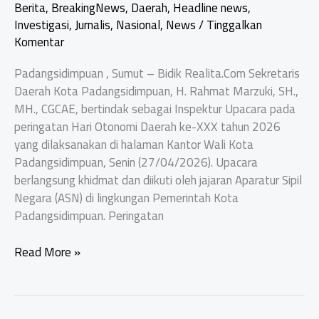
Berita
,
BreakingNews
,
Daerah
,
Headline news
,
Investigasi
,
Jurnalis
,
Nasional
,
News
/
Tinggalkan
Komentar
Padangsidimpuan , Sumut – Bidik Realita.Com Sekretaris
Daerah Kota Padangsidimpuan, H. Rahmat Marzuki, SH.,
MH., CGCAE, bertindak sebagai Inspektur Upacara pada
peringatan Hari Otonomi Daerah ke-XXX tahun 2026
yang dilaksanakan di halaman Kantor Wali Kota
Padangsidimpuan, Senin (27/04/2026). Upacara
berlangsung khidmat dan diikuti oleh jajaran Aparatur Sipil
Negara (ASN) di lingkungan Pemerintah Kota
Padangsidimpuan. Peringatan
Harmoni
Read More »
Otonomi
untuk
Negeri: