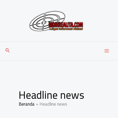
Lewati
ke
konten
Cari
Headline news
Beranda
Headline news