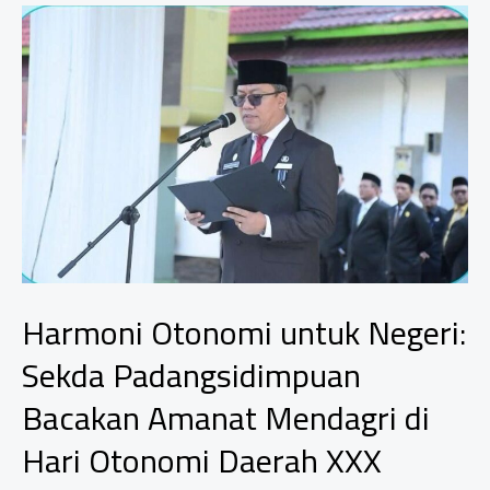
Bertanggung
Jawab
atas
Pelemahan
Rupiah,
Ancam
Segel
Kemenkeu
dan
BI
Pusat
Harmoni Otonomi untuk Negeri:
Sekda Padangsidimpuan
Bacakan Amanat Mendagri di
Hari Otonomi Daerah XXX