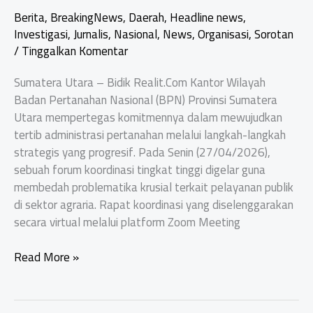
Berita
,
BreakingNews
,
Daerah
,
Headline news
,
Investigasi
,
Jurnalis
,
Nasional
,
News
,
Organisasi
,
Sorotan
/
Tinggalkan Komentar
Sumatera Utara – Bidik Realit.Com Kantor Wilayah
Badan Pertanahan Nasional (BPN) Provinsi Sumatera
Utara mempertegas komitmennya dalam mewujudkan
tertib administrasi pertanahan melalui langkah-langkah
strategis yang progresif. Pada Senin (27/04/2026),
sebuah forum koordinasi tingkat tinggi digelar guna
membedah problematika krusial terkait pelayanan publik
di sektor agraria. Rapat koordinasi yang diselenggarakan
secara virtual melalui platform Zoom Meeting
Kanwil
Read More »
BPN
Sumut
Akselerasi