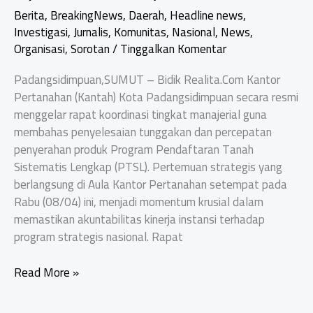
Berita
,
BreakingNews
,
Daerah
,
Headline news
,
Investigasi
,
Jurnalis
,
Komunitas
,
Nasional
,
News
,
Organisasi
,
Sorotan
/
Tinggalkan Komentar
Padangsidimpuan,SUMUT – Bidik Realita.Com Kantor
Pertanahan (Kantah) Kota Padangsidimpuan secara resmi
menggelar rapat koordinasi tingkat manajerial guna
membahas penyelesaian tunggakan dan percepatan
penyerahan produk Program Pendaftaran Tanah
Sistematis Lengkap (PTSL). Pertemuan strategis yang
berlangsung di Aula Kantor Pertanahan setempat pada
Rabu (08/04) ini, menjadi momentum krusial dalam
memastikan akuntabilitas kinerja instansi terhadap
program strategis nasional. Rapat
Kantah
Read More »
Padangsidimpuan
Akselerasi