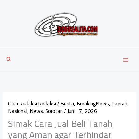
Lewati
ke
konten
Cari
Oleh
Redaksi Redaksi
/
Berita
,
BreakingNews
,
Daerah
,
Nasional
,
News
,
Sorotan
/
Juni 17, 2026
Simak Cara Jual Beli Tanah
yang Aman agar Terhindar