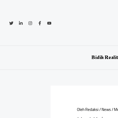
Lewati
ke
konten
Bidik Reali
Oleh
Redaksi
/
News
/
Me