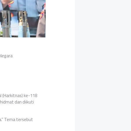
 Negara
 (Harkitnas) ke-118
hidmat dan diikuti
a.” Tema tersebut