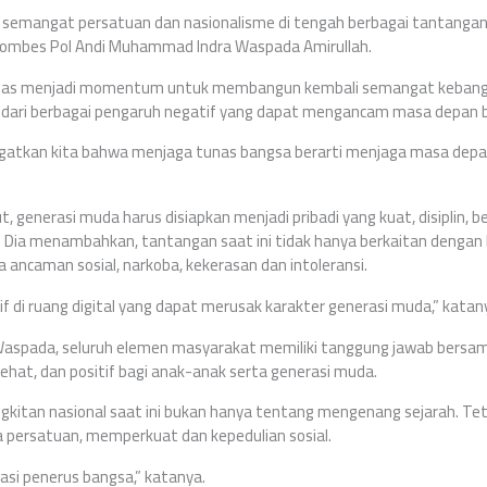
semangat persatuan dan nasionalisme di tengah berbagai tantangan
Kombes Pol Andi Muhammad Indra Waspada Amirullah.
itnas menjadi momentum untuk membangun kembali semangat keban
dari berbagai pengaruh negatif yang dapat mengancam masa depan 
gatkan kita bahwa menjaga tunas bangsa berarti menjaga masa depa
generasi muda harus disiapkan menjadi pribadi yang kuat, disiplin, be
 Dia menambahkan, tantangan saat ini tidak hanya berkaitan denga
a ancaman sosial, narkoba, kekerasan dan intoleransi.
f di ruang digital yang dapat merusak karakter generasi muda,” katan
ra Waspada, seluruh elemen masyarakat memiliki tanggung jawab bers
ehat, dan positif bagi anak-anak serta generasi muda.
kitan nasional saat ini bukan hanya tentang mengenang sejarah. Tet
persatuan, memperkuat dan kepedulian sosial.
asi penerus bangsa,” katanya.