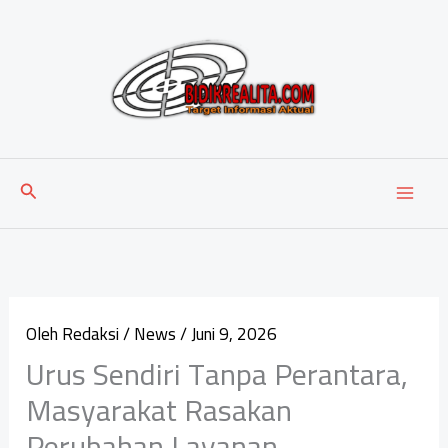
Lewati
ke
konten
Cari
Oleh
Redaksi
/
News
/
Juni 9, 2026
Urus Sendiri Tanpa Perantara,
Masyarakat Rasakan
Perubahan Layanan