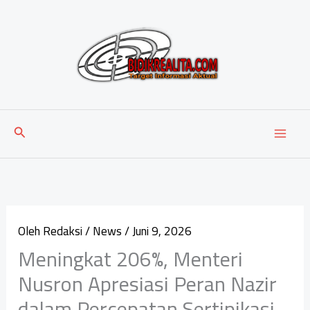
Lewati
ke
konten
Cari
Oleh
Redaksi
/
News
/
Juni 9, 2026
Meningkat 206%, Menteri
Nusron Apresiasi Peran Nazir
dalam Percepatan Sertipikasi