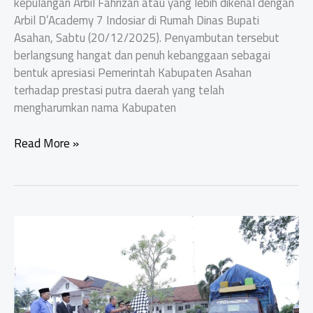
kepulangan Arbil Fahrizan atau yang lebih dikenal dengan
Arbil D’Academy 7 Indosiar di Rumah Dinas Bupati
Asahan, Sabtu (20/12/2025). Penyambutan tersebut
berlangsung hangat dan penuh kebanggaan sebagai
bentuk apresiasi Pemerintah Kabupaten Asahan
terhadap prestasi putra daerah yang telah
mengharumkan nama Kabupaten
Bupati
Read More »
Asahan
Sambut
Kepulangan
Arbil
DA
7
Indosiar