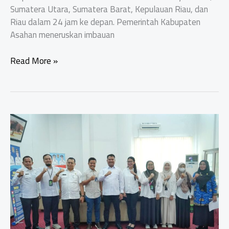
Sumatera Utara, Sumatera Barat, Kepulauan Riau, dan
Riau dalam 24 jam ke depan. Pemerintah Kabupaten
Asahan meneruskan imbauan
PEMKAB
Read More »
ASAHAN
IMBAU
WASPADA
CUACA
EKSTREM
DAMPAK
SIKLON
TROPIS
SENYAR