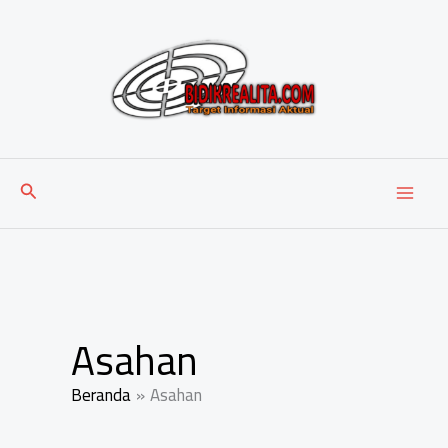
Lewati
ke
konten
Cari
Asahan
Beranda
Asahan