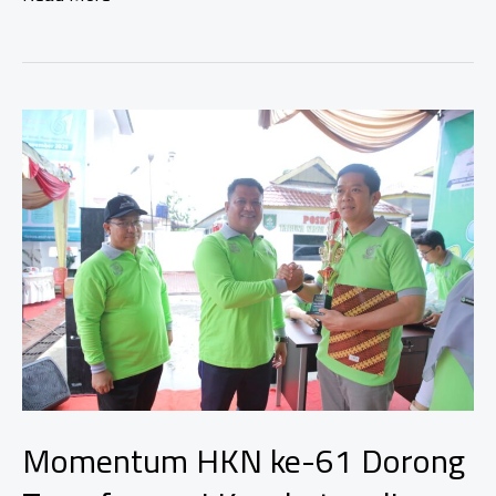
Asahan
Gelar
Try
Out
Akbar,
Siapkan
Generasi
Muda
Hadapi
Seleksi
Sekolah
Kedinasan
Momentum HKN ke-61 Dorong