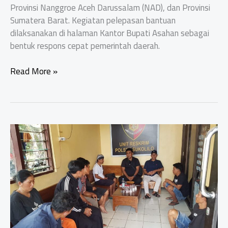
Provinsi Nanggroe Aceh Darussalam (NAD), dan Provinsi
Sumatera Barat. Kegiatan pelepasan bantuan
dilaksanakan di halaman Kantor Bupati Asahan sebagai
bentuk respons cepat pemerintah daerah.
Bupati
Read More »
Asahan
Lepas
Bantuan
Kemanusiaan
untuk
Korban
Bencana
Alam