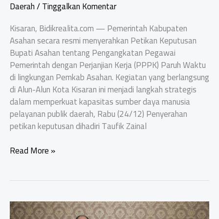
Daerah
/
Tinggalkan Komentar
Kisaran, Bidikrealita.com — Pemerintah Kabupaten
Asahan secara resmi menyerahkan Petikan Keputusan
Bupati Asahan tentang Pengangkatan Pegawai
Pemerintah dengan Perjanjian Kerja (PPPK) Paruh Waktu
di lingkungan Pemkab Asahan. Kegiatan yang berlangsung
di Alun-Alun Kota Kisaran ini menjadi langkah strategis
dalam memperkuat kapasitas sumber daya manusia
pelayanan publik daerah, Rabu (24/12) Penyerahan
petikan keputusan dihadiri Taufik Zainal
Pemkab
Read More »
Asahan
Serahkan
Petikan
Keputusan
Pengangkatan