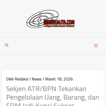
Lewati
ke
konten
Cari
Oleh
Redaksi
/
News
/
Maret 18, 2026
Sekjen ATR/BPN Tekankan
Pengelolaan Uang, Barang, dan
SDM Jadi Kunci Sukses