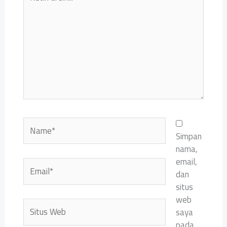
di
sini..
Name*
Simpan
nama,
email,
Email*
dan
situs
web
Situs
saya
Web
pada