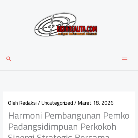
Lewati
ke
konten
Cari
Oleh
Redaksi
/
Uncategorized
/
Maret 18, 2026
Harmoni Pembangunan Pemko
Padangsidimpuan Perkokoh
Sinergi Strategis Bersama