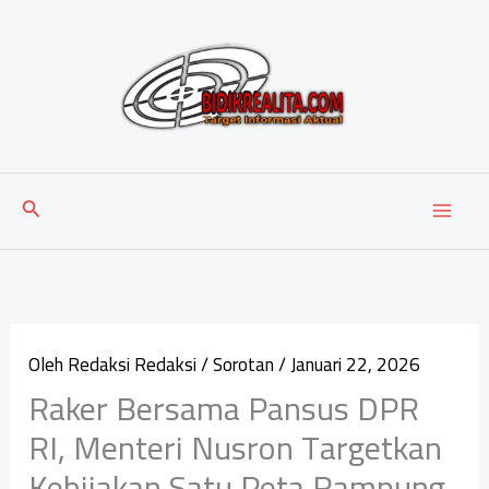
Lewati
ke
konten
Cari
Oleh
Redaksi Redaksi
/
Sorotan
/
Januari 22, 2026
Raker Bersama Pansus DPR
RI, Menteri Nusron Targetkan
Kebijakan Satu Peta Rampung