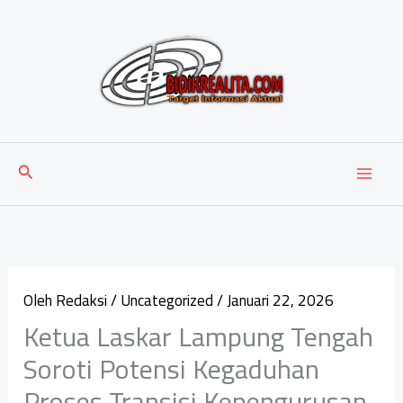
Lewati
ke
konten
Cari
Oleh
Redaksi
/
Uncategorized
/
Januari 22, 2026
Ketua Laskar Lampung Tengah
Soroti Potensi Kegaduhan
Proses Transisi Kepengurusan