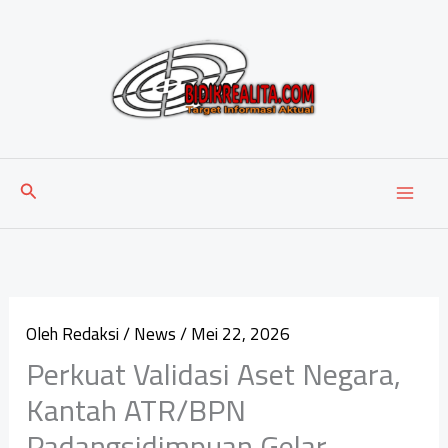
Lewati
ke
konten
Cari
Oleh
Redaksi
/
News
/
Mei 22, 2026
Perkuat Validasi Aset Negara,
Kantah ATR/BPN
Padangsidimpuan Gelar