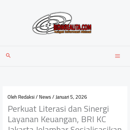
Lewati
ke
konten
Cari
Oleh
Redaksi
/
News
/
Januari 5, 2026
Perkuat Literasi dan Sinergi
Layanan Keuangan, BRI KC
Jakarta Jelambar Sosialisasikan