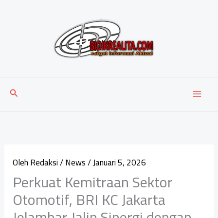
Lewati
ke
konten
Cari
Oleh
Redaksi
/
News
/
Januari 5, 2026
Perkuat Kemitraan Sektor
Otomotif, BRI KC Jakarta
Jelambar Jalin Sinergi dengan