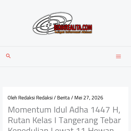
Lewati
ke
konten
Cari
Oleh
Redaksi Redaksi
/
Berita
/
Mei 27, 2026
Momentum Idul Adha 1447 H,
Rutan Kelas I Tangerang Tebar
Kepedulian Lewat 11 Hewan