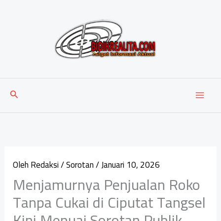
Lewati
ke
konten
Cari
Oleh
Redaksi
/
Sorotan
/
Januari 10, 2026
Menjamurnya Penjualan Roko
Tanpa Cukai di Ciputat Tangsel
Kini Menuai Sorotan Publik