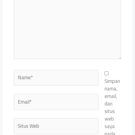
di
sini..
Name*
Simpan
nama,
email,
Email*
dan
situs
web
Situs
saya
Web
pada