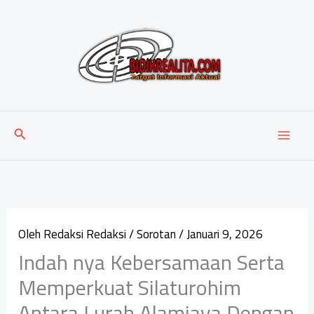
Lewati
ke
konten
Cari
Oleh
Redaksi Redaksi
/
Sorotan
/
Januari 9, 2026
Indah nya Kebersamaan Serta
Memperkuat Silaturohim
Antara Lurah Alamjaya Dengan