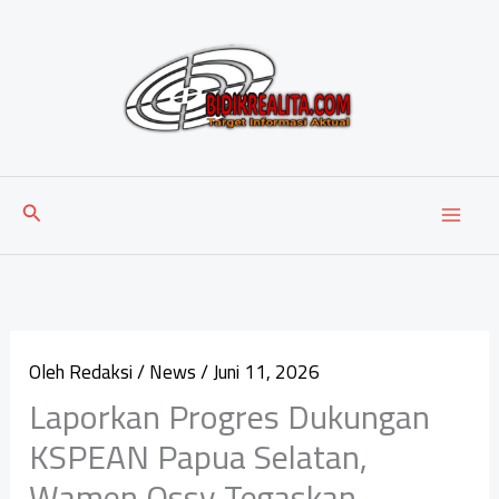
Lewati
ke
konten
Cari
Oleh
Redaksi
/
News
/
Juni 11, 2026
Laporkan Progres Dukungan
KSPEAN Papua Selatan,
Wamen Ossy Tegaskan