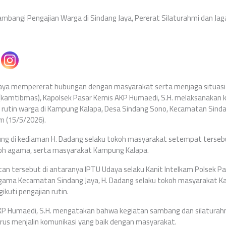
ambangi Pengajian Warga di Sindang Jaya, Pererat Silaturahmi dan J
ya mempererat hubungan dengan masyarakat serta menjaga situas
(kamtibmas), Kapolsek Pasar Kemis AKP Humaedi, S.H. melaksanakan
n rutin warga di Kampung Kalapa, Desa Sindang Sono, Kecamatan Sind
 (15/5/2026).
ng di kediaman H. Dadang selaku tokoh masyarakat setempat tersebut 
koh agama, serta masyarakat Kampung Kalapa.
tan tersebut di antaranya IPTU Udaya selaku Kanit Intelkam Polsek P
agama Kecamatan Sindang Jaya, H. Dadang selaku tokoh masyarakat K
kuti pengajian rutin.
KP Humaedi, S.H. mengatakan bahwa kegiatan sambang dan silaturahm
terus menjalin komunikasi yang baik dengan masyarakat.