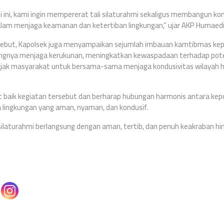
ti ini, kami ingin mempererat tali silaturahmi sekaligus membangun ko
am menjaga keamanan dan ketertiban lingkungan,” ujar AKP Humaedi
ebut, Kapolsek juga menyampaikan sejumlah imbauan kamtibmas ke
ingnya menjaga kerukunan, meningkatkan kewaspadaan terhadap pot
jak masyarakat untuk bersama-sama menjaga kondusivitas wilayah 
aik kegiatan tersebut dan berharap hubungan harmonis antara kepol
ya lingkungan yang aman, nyaman, dan kondusif.
laturahmi berlangsung dengan aman, tertib, dan penuh keakraban hin