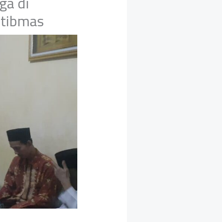
ga di
mtibmas