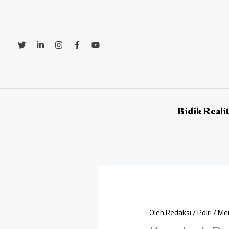
Lewati
ke
konten
Bidik Reali
Oleh
Redaksi
/
Polri
/
Mei