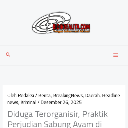
Lewati
ke
konten
Cari
Oleh
Redaksi
/
Berita
,
BreakingNews
,
Daerah
,
Headline
news
,
Kriminal
/
Desember 26, 2025
Diduga Terorganisir, Praktik
Perjudian Sabung Ayam di