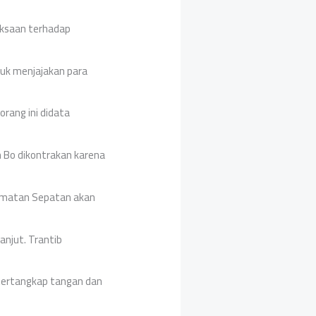
iksaan terhadap
tuk menjajakan para
rang ini didata
 Bo dikontrakan karena
camatan Sepatan akan
njut. Trantib
 tertangkap tangan dan