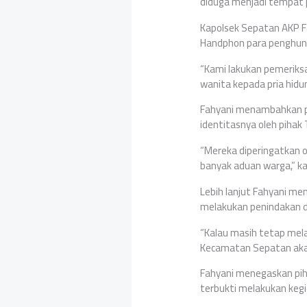
diduga menjadi tempat p
Kapolsek Sepatan AKP F
Handphon para penghuni
“Kami lakukan pemeriks
wanita kepada pria hidun
Fahyani menambahkan pad
identitasnya oleh pihak
“Mereka diperingatkan 
banyak aduan warga,” k
Lebih lanjut Fahyani me
melakukan penindakan 
“Kalau masih tetap mel
Kecamatan Sepatan akan
Fahyani menegaskan pih
terbukti melakukan keg