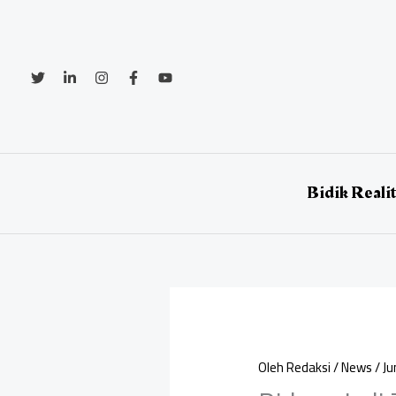
Lewati
ke
konten
Bidik Reali
Oleh
Redaksi
/
News
/
Ju