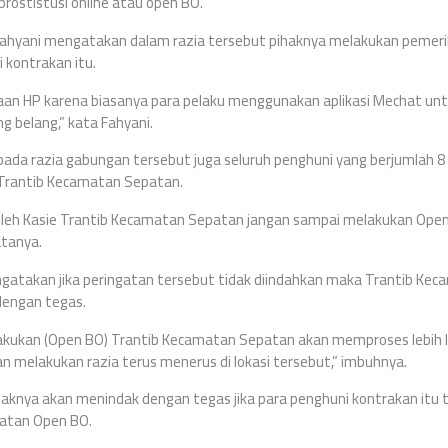
rostistusi online atau open BO.
ahyani mengatakan dalam razia tersebut pihaknya melakukan pemer
 kontrakan itu.
aan HP karena biasanya para pelaku menggunakan aplikasi Mechat un
g belang,” kata Fahyani.
a razia gabungan tersebut juga seluruh penghuni yang berjumlah 8 o
 Trantib Kecamatan Sepatan.
oleh Kasie Trantib Kecamatan Sepatan jangan sampai melakukan Open
atanya.
ngatakan jika peringatan tersebut tidak diindahkan maka Trantib Ke
dengan tegas.
akukan (Open BO) Trantib Kecamatan Sepatan akan memproses lebih la
 melakukan razia terus menerus di lokasi tersebut,” imbuhnya.
aknya akan menindak dengan tegas jika para penghuni kontrakan itu
iatan Open BO.