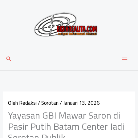
Lewati
ke
konten
Cari
Oleh
Redaksi
/
Sorotan
/
Januari 13, 2026
Yayasan GBI Mawar Saron di
Pasir Putih Batam Center Jadi
Sorotan Publik