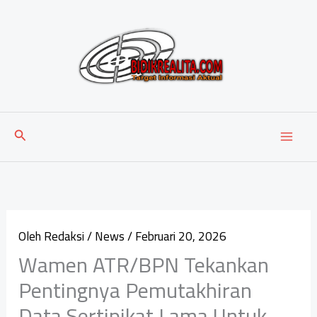
Lewati
ke
konten
Cari
Oleh
Redaksi
/
News
/
Februari 20, 2026
Wamen ATR/BPN Tekankan
Pentingnya Pemutakhiran
Data Sertipikat Lama Untuk