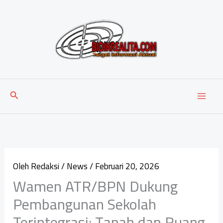
Lewati
ke
konten
Cari
Oleh
Redaksi
/
News
/
Februari 20, 2026
Wamen ATR/BPN Dukung
Pembangunan Sekolah
Terintegrasi: Tanah dan Ruang