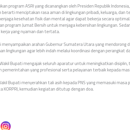
kan program ASRI yang dicanangkan oleh Presiden Republik Indonesia,
n berarti menciptakan rasa aman di lingkungan pribadi, keluarga, dan 
njaga kesehatan fisik dan mental agar dapat bekerja secara optimal.
an program Jumat Bersih untuk menjaga kebersihan lingkungan. Seda
 kerja yang nyaman dan tertata.
upati menyampaikan arahan Gubernur Sumatera Utara yang mendorong d
an lingkungan agar lebih indah melalui koordinasi dengan perangkat da
Wakil Bupati mengajak seluruh aparatur untuk meningkatkan disiplin,
n pemerintahan yang profesional serta pelayanan terbaik kepada mas
 Wakil Bupati menyerahkan tali asih kepada PNS yang memasuki masa 
ta KORPRI, kemudian kegiatan ditutup dengan doa.