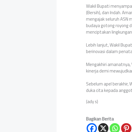
‎Wakil Bupati menyampai
(Bersih), dan Indah. Ama
mengajak seluruh ASN me
budaya gotong royong d
menciptakan lingkungan
‎Lebih lanjut, Wakil B
berinovasi dalam penata
‎Mengakhiri amanatnya, 
kinerja demi mewujudka
‎Sebelum apel berakhir,
duka cita kepada anggo
(ady s)
Bagikan Berita