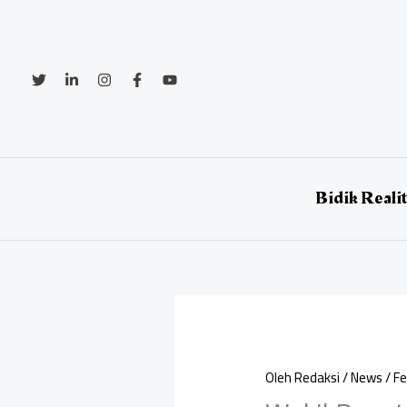
Lewati
ke
konten
Bidik Reali
Oleh
Redaksi
/
News
/
Fe