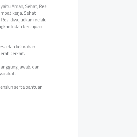
 yaitu Aman, Sehat, Resi
tempat kerja. Sehat
 Resi diwujudkan melalui
ngkan Indah bertujuan
esa dan kelurahan
erah terkait.
 tanggung jawab, dan
yarakat.
pensiun serta bantuan