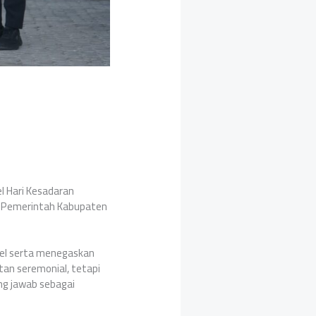
l Hari Kesadaran
gan Pemerintah Kabupaten
pel serta menegaskan
tan seremonial, tetapi
g jawab sebagai