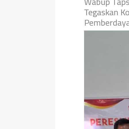
Wabup Tapse
Tegaskan K
Pemberdaya