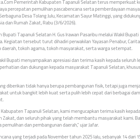
ta.Com Pemerintah Kabupaten Tapanuli Selatan terus memperkuat k
paya percepatan pemulihan pascabencana serta pemberdayaan masyarak
Serbaguna Desa Tolang Julu, Kecamatan Sayur Matinggi, yang diduku
ia dan Rumah Zakat, Rabu (3/6/2026).
h Bupati Tapanuli Selatan H. Gus Irawan Pasaribu melalui Wakil Bupati
a. Kegiatan tersebut turut dihadiri perwakilan Yayasan Penabur, Carit
h daerah, tokoh agama, tokoh masyarakat, serta warga setempat.
il Bupati menyampaikan apresiasi dan terima kasih kepada seluruh
perhatian dan dukungan kepada masyarakat Tapanuli Selatan, khusus
ng diberikan tidak hanya berupa pembangunan fisik, tetapi juga men
at untuk bangkit lebih kuat serta pulih lebih cepat dari berbagai d
t.
Kabupaten Tapanuli Selatan, kami mengucapkan terima kasih kepada
h Zakat, dan seluruh pihak yang telah membantu masyarakat kami. Ban
pemulihan dan pembangunan daerah,” ujar Jafar.
ncana yang terjadi pada November tahun 2025 lalu, sebanyak 14 dari 