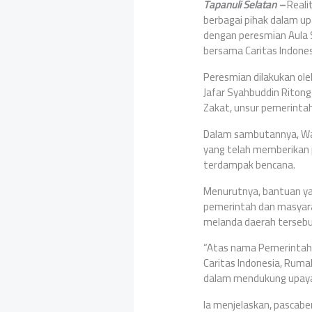
Tapanuli Selatan –
Reali
berbagai pihak dalam u
dengan peresmian Aula 
bersama Caritas Indones
Peresmian dilakukan ole
Jafar Syahbuddin Ritong
Zakat, unsur pemerinta
Dalam sambutannya, Wak
yang telah memberikan 
terdampak bencana.
Menurutnya, bantuan ya
pemerintah dan masyarak
melanda daerah tersebu
“Atas nama Pemerintah 
Caritas Indonesia, Ruma
dalam mendukung upaya 
Ia menjelaskan, pascabe