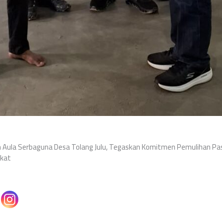
 Aula Serbaguna Desa Tolang Julu, Tegaskan Komitmen Pemulihan Pa
kat