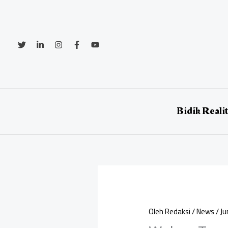
Lewati
ke
konten
Bidik Reali
Oleh
Redaksi
/
News
/
Ju