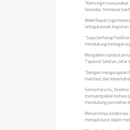
“Kami ingin masyarakat
tersedia, termasuk ban
Wakil Bupati juga berpe
sebagai pusat kegiatan
“Saya berharap fasilit
mendukung berbagai kegi
Mengakhiri sambutannya
Tapanuli Selatan, Jafar
“Dengan mengucapkan Bi
manfaat dan keberkahan
Sementara itu, Direktu
menyampaikan bahwa pe
mendukung pemulihan k
Menurutnya, kolaborasi 
menjadi kunci dalam me