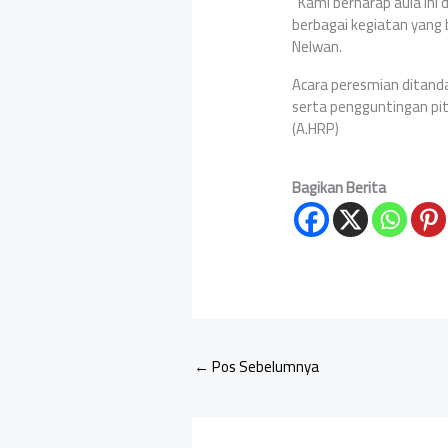
“Kami berharap aula in
berbagai kegiatan yang 
Nelwan.
Acara peresmian ditanda
serta pengguntingan pit
(A.HRP)
Bagikan Berita
←
Pos Sebelumnya