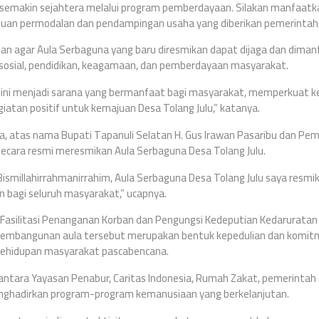
 semakin sejahtera melalui program pemberdayaan. Silakan manfaatka
tuan permodalan dan pendampingan usaha yang diberikan pemerintah,”
san agar Aula Serbaguna yang baru diresmikan dapat dijaga dan dima
 sosial, pendidikan, keagamaan, dan pemberdayaan masyarakat.
as ini menjadi sarana yang bermanfaat bagi masyarakat, memperkuat 
atan positif untuk kemajuan Desa Tolang Julu,” katanya.
, atas nama Bupati Tapanuli Selatan H. Gus Irawan Pasaribu dan Pe
 secara resmi meresmikan Aula Serbaguna Desa Tolang Julu.
smillahirrahmanirrahim, Aula Serbaguna Desa Tolang Julu saya re
 bagi seluruh masyarakat,” ucapnya.
r Fasilitasi Penanganan Korban dan Pengungsi Kedeputian Kedarurata
mbangunan aula tersebut merupakan bentuk kepedulian dan komit
ehidupan masyarakat pascabencana.
antara Yayasan Penabur, Caritas Indonesia, Rumah Zakat, pemerintah
nghadirkan program-program kemanusiaan yang berkelanjutan.