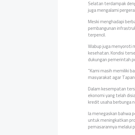
Selatan terdampak denga
juga mengalami pergera
Meski menghadapi berba
pembangunan infrastruk
terpencil.
Wabup juga menyoroti m
kesehatan. Kondisi ters
dukungan pemerintah p
“Kami masih memiliki b
masyarakat agar Tapanu
Dalam kesempatan ters
ekonomi yang telah dis
kredit usaha berbunga n
Ia menegaskan bahwa p
untuk meningkatkan produ
pemasarannya melalui pe