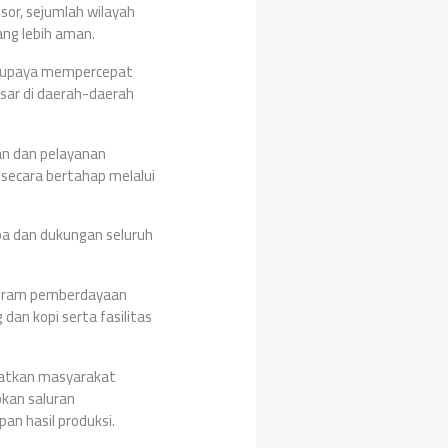
sor, sejumlah wilayah
ng lebih aman.
erupaya mempercepat
sar di daerah-daerah
an dan pelayanan
 secara bertahap melalui
oa dan dukungan seluruh
ogram pemberdayaan
an kopi serta fasilitas
atkan masyarakat
pkan saluran
an hasil produksi.