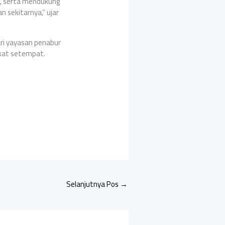
n, serta mendukung
 sekitarnya,” ujar
ri yayasan penabur
akat setempat.
Selanjutnya Pos
→