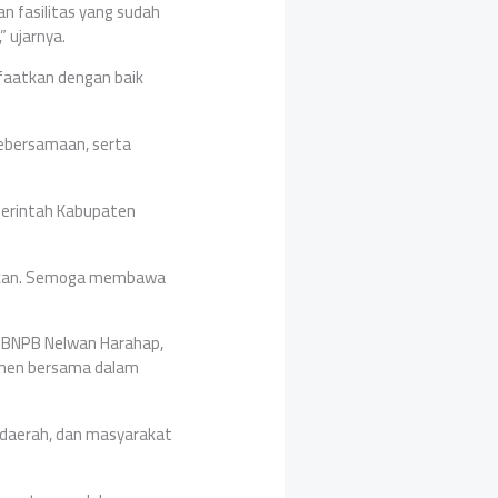
n fasilitas yang sudah
 ujarnya.
nfaatkan dengan baik
kebersamaan, serta
merintah Kabupaten
smikan. Semoga membawa
n BNPB Nelwan Harahap,
men bersama dalam
 daerah, dan masyarakat