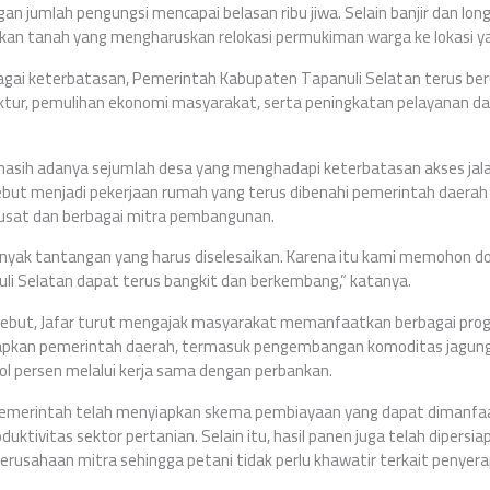
n jumlah pengungsi mencapai belasan ribu jiwa. Selain banjir dan long
kan tanah yang mengharuskan relokasi permukiman warga ke lokasi ya
gai keterbatasan, Pemerintah Kabupaten Tapanuli Selatan terus b
tur, pemulihan ekonomi masyarakat, serta peningkatan pelayanan da
asih adanya sejumlah desa yang menghadapi keterbatasan akses jal
ebut menjadi pekerjaan rumah yang terus dibenahi pemerintah daerah
usat dan berbagai mitra pembangunan.
anyak tantangan yang harus diselesaikan. Karena itu kami memohon d
li Selatan dapat terus bangkit dan berkembang,” katanya.
ebut, Jafar turut mengajak masyarakat memanfaatkan berbagai pr
iapkan pemerintah daerah, termasuk pengembangan komoditas jagung d
ol persen melalui kerja sama dengan perbankan.
emerintah telah menyiapkan skema pembiayaan yang dapat dimanfa
ktivitas sektor pertanian. Selain itu, hasil panen juga telah dipersia
rusahaan mitra sehingga petani tidak perlu khawatir terkait penyerap