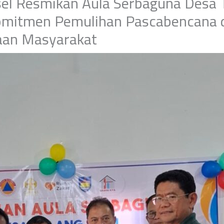
l Resmikan Aula Serbaguna Desa T
omitmen Pemulihan Pascabencana 
an Masyarakat