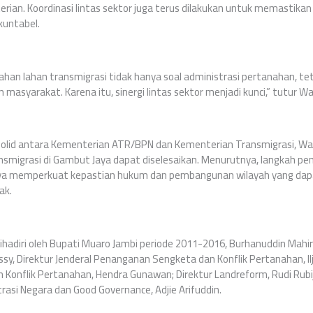
erian. Koordinasi lintas sektor juga terus dilakukan untuk memastikan
kuntabel.
han lahan transmigrasi tidak hanya soal administrasi pertanahan, t
 masyarakat. Karena itu, sinergi lintas sektor menjadi kunci,” tutur 
g solid antara Kementerian ATR/BPN dan Kementerian Transmigrasi, 
smigrasi di Gambut Jaya dapat diselesaikan. Menurutnya, langkah peny
paya memperkuat kepastian hukum dan pembangunan wilayah yang da
ak.
dihadiri oleh Bupati Muaro Jambi periode 2011-2016, Burhanuddin Mahir
 Direktur Jenderal Penanganan Sengketa dan Konflik Pertanahan, Ilja
 Konflik Pertanahan, Hendra Gunawan; Direktur Landreform, Rudi Rubij
rasi Negara dan Good Governance, Adjie Arifuddin.