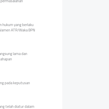
 permasalahan
an hukum yang berlaku
ar Wamen ATR/Waka BPN
langsung lama dan
 tahapan
jung pada keputusan
ng telah diatur dalam