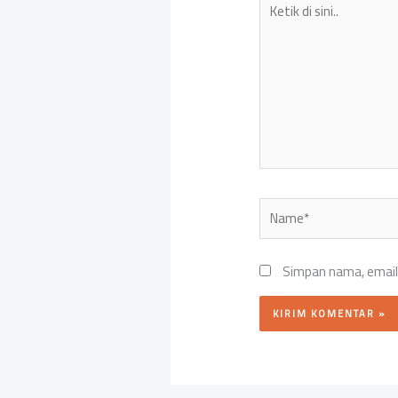
di
sini..
Name*
Simpan nama, email,