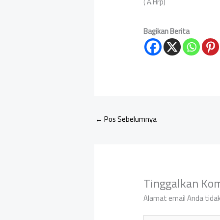
( A.Hrp)
Bagikan Berita
←
Pos Sebelumnya
Tinggalkan Ko
Alamat email Anda tidak
Ketik