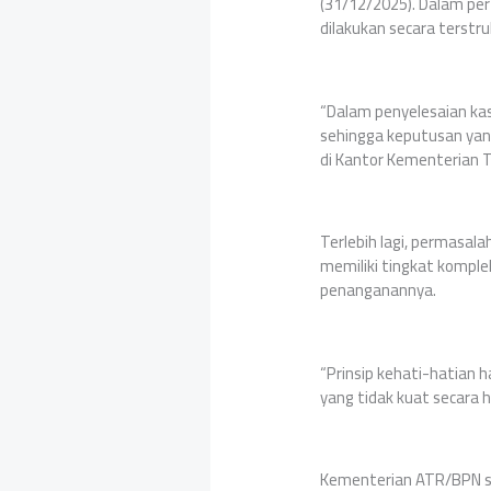
(31/12/2025). Dalam p
dilakukan secara terstr
“Dalam penyelesaian ka
sehingga keputusan yan
di Kantor Kementerian T
Terlebih lagi, permasal
memiliki tingkat komple
penanganannya.
“Prinsip kehati-hatian 
yang tidak kuat secara
Kementerian ATR/BPN sa