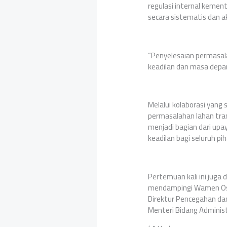
regulasi internal kement
secara sistematis dan a
“Penyelesaian permasala
keadilan dan masa depan
Melalui kolaborasi yan
permasalahan lahan tran
menjadi bagian dari u
keadilan bagi seluruh pih
Pertemuan kali ini juga 
mendampingi Wamen Ossy,
Direktur Pencegahan dan
Menteri Bidang Administ