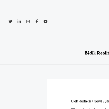
Lewati
ke
konten
Bidik Reali
Oleh
Redaksi
/
News
/
Ja