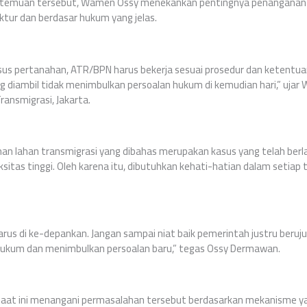
ertemuan tersebut, Wamen Ossy menekankan pentingnya penanganan
uktur dan berdasar hukum yang jelas.
sus pertanahan, ATR/BPN harus bekerja sesuai prosedur dan ketentu
g diambil tidak menimbulkan persoalan hukum di kemudian hari,” uj
ransmigrasi, Jakarta.
ahan lahan transmigrasi yang dibahas merupakan kasus yang telah ber
ksitas tinggi. Oleh karena itu, dibutuhkan kehati-hatian dalam setiap
harus di ke-depankan. Jangan sampai niat baik pemerintah justru beru
 hukum dan menimbulkan persoalan baru,” tegas Ossy Dermawan.
at ini menangani permasalahan tersebut berdasarkan mekanisme ya