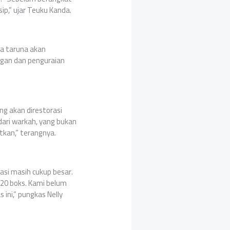
p,” ujar Teuku Kanda.
ra taruna akan
ngan dan penguraian
ng akan direstorasi
dari warkah, yang bukan
tkan,” terangnya.
asi masih cukup besar.
920 boks. Kami belum
ini,” pungkas Nelly