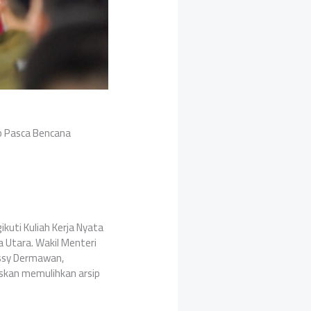
ip Pasca Bencana
kuti Kuliah Kerja Nyata
 Utara. Wakil Menteri
ssy Dermawan,
skan memulihkan arsip