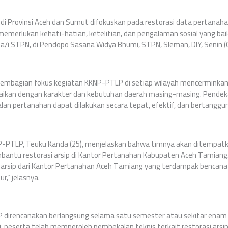
 di Provinsi Aceh dan Sumut difokuskan pada restorasi data pertana
memerlukan kehati-hatian, ketelitian, dan pengalaman sosial yang bai
/i STPN, di Pendopo Sasana Widya Bhumi, STPN, Sleman, DIY, Senin (
embagian fokus kegiatan KKNP-PTLP di setiap wilayah mencerminka
aikan dengan karakter dan kebutuhan daerah masing-masing. Pendek
an pertanahan dapat dilakukan secara tepat, efektif, dan bertanggu
-PTLP, Teuku Kanda (25), menjelaskan bahwa timnya akan ditempatkan
antu restorasi arsip di Kantor Pertanahan Kabupaten Aceh Tamiang.
arsip dari Kantor Pertanahan Aceh Tamiang yang terdampak bencana b
r,” jelasnya.
direncanakan berlangsung selama satu semester atau sekitar enam
i, peserta telah memperoleh pembekalan teknis terkait restorasi ars