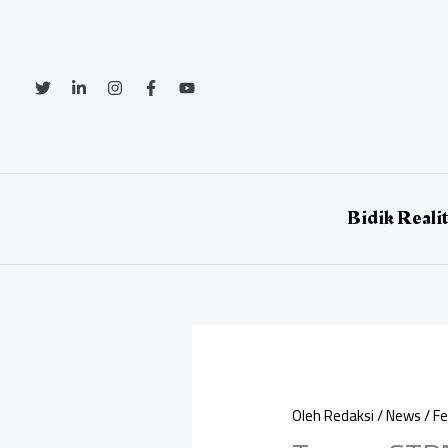
Lewati
ke
konten
Bidik Reali
Oleh
Redaksi
/
News
/
Fe