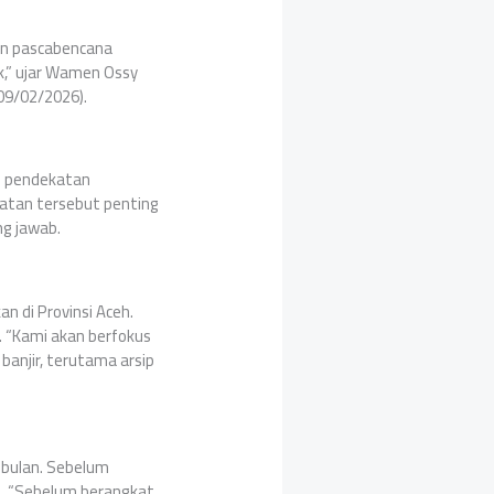
han pascabencana
k,” ujar Wamen Ossy
09/02/2026).
n pendekatan
atan tersebut penting
ng jawab.
 di Provinsi Aceh.
 “Kami akan berfokus
anjir, terutama arsip
 bulan. Sebelum
ip. “Sebelum berangkat