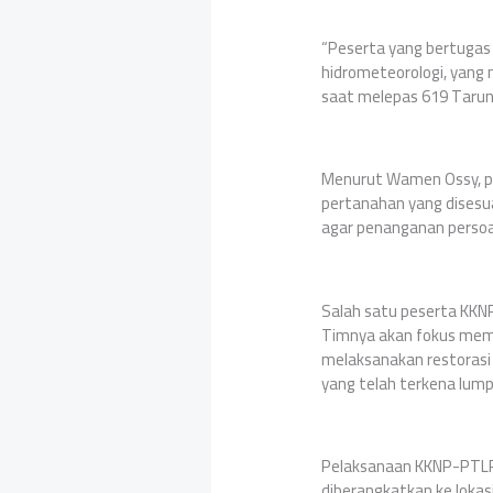
“Peserta yang bertugas
hidrometeorologi, yang 
saat melepas 619 Taruna
Menurut Wamen Ossy, p
pertanahan yang disesu
agar penanganan persoal
Salah satu peserta KKNP
Timnya akan fokus memb
melaksanakan restorasi 
yang telah terkena lumpu
Pelaksanaan KKNP-PTLP 
diberangkatkan ke lokas