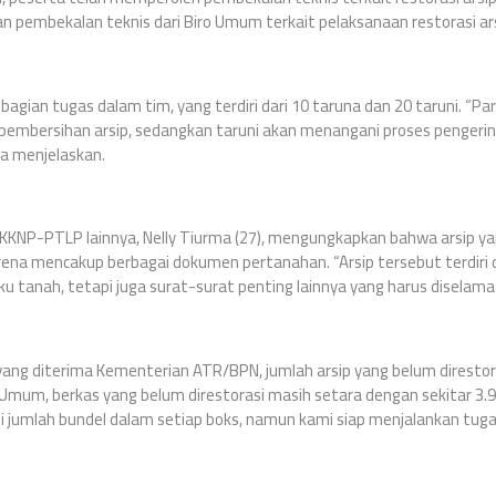
pembekalan teknis dari Biro Umum terkait pelaksanaan restorasi arsi
agian tugas dalam tim, yang terdiri dari 10 taruna dan 20 taruni. “Pa
 pembersihan arsip, sedangkan taruni akan menangani proses pengeri
da menjelaskan.
KKNP-PTLP lainnya, Nelly Tiurma (27), mengungkapkan bahwa arsip ya
karena mencakup berbagai dokumen pertanahan. “Arsip tersebut terdiri 
ku tanah, tetapi juga surat-surat penting lainnya yang harus diselama
ang diterima Kementerian ATR/BPN, jumlah arsip yang belum direstor
 Umum, berkas yang belum direstorasi masih setara dengan sekitar 3.
 jumlah bundel dalam setiap boks, namun kami siap menjalankan tugas 