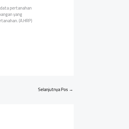
n data pertanahan
apangan yang
rtanahan. (A.HRP)
Selanjutnya Pos
→