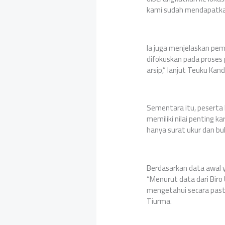
kami sudah mendapatkan 
Ia juga menjelaskan pemb
difokuskan pada proses
arsip,” lanjut Teuku Kan
Sementara itu, peserta 
memiliki nilai penting 
hanya surat ukur dan bu
Berdasarkan data awal y
“Menurut data dari Biro
mengetahui secara pasti
Tiurma.