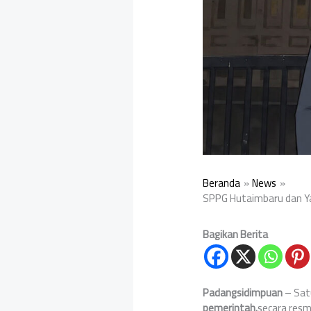
Beranda
News
SPPG Hutaimbaru dan Ya
Bagikan Berita
Padangsidimpuan
– Sat
pemerintah.
secara res