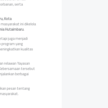
gorbanan, serta
u, Kota
masyarakat ini dikelola
unia Hutaimbaru
.
etapi juga menjadi
ap program yang
meningkatkan kualitas
 dan relawan Yayasan
 Kebersamaan tersebut
jalankan berbagai
aikan pesan tentang
masyarakat.