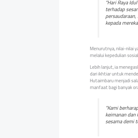
“Hari Raya Idu
terhadap sesa
persaudaraan,
kepada mereka 
Menurutnya, nilai-nilai
melalui kepedulian sos
Lebih lanjut, ia meneg
dari ikhtiar untuk mend
Hutaimbaru menjadi sal
manfaat bagi banyak or
“Kami berhara
keimanan dan 
sesama demi te