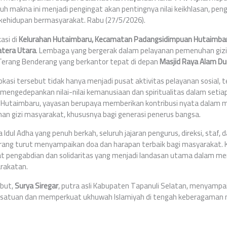
 makna ini menjadi pengingat akan pentingnya nilai keikhlasan, pen
 kehidupan bermasyarakat. Rabu (27/5/2026).
asi di
Kelurahan Hutaimbaru, Kecamatan Padangsidimpuan Hutaimbar
tera Utara
. Lembaga yang bergerak dalam pelayanan pemenuhan gizi 
 Terang Benderang yang berkantor tepat di depan
Masjid Raya Alam D
kasi tersebut tidak hanya menjadi pusat aktivitas pelayanan sosial, t
mengedepankan nilai-nilai kemanusiaan dan spiritualitas dalam seti
PG Hutaimbaru, yayasan berupaya memberikan kontribusi nyata dalam 
n gizi masyarakat, khususnya bagi generasi penerus bangsa.
Idul Adha yang penuh berkah, seluruh jajaran pengurus, direksi, staf,
rang turut menyampaikan doa dan harapan terbaik bagi masyarakat.
pengabdian dan solidaritas yang menjadi landasan utama dalam men
arakatan.
but,
Surya Siregar
, putra asli Kabupaten Tapanuli Selatan, menyamp
rsatuan dan memperkuat ukhuwah Islamiyah di tengah keberagaman 