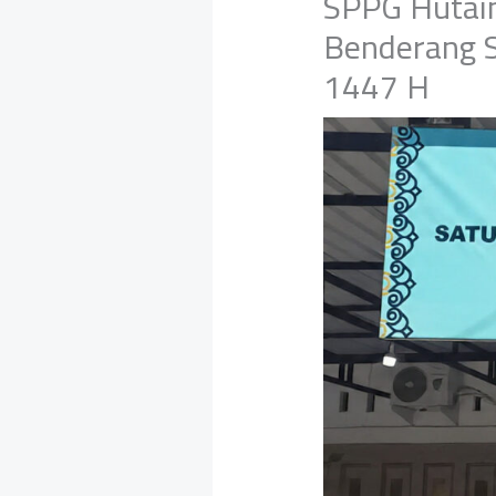
SPPG Hutaim
Benderang S
1447 H