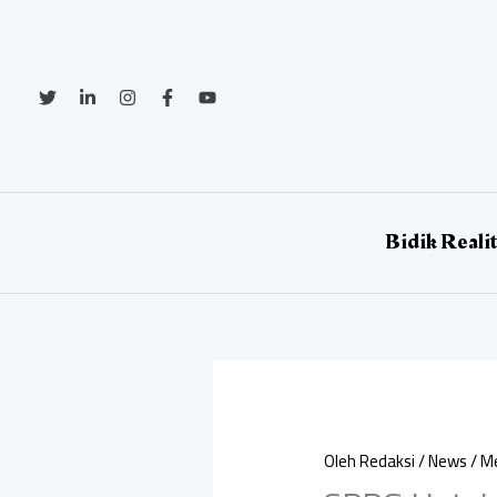
Lewati
ke
konten
Bidik Reali
Oleh
Redaksi
/
News
/
Me