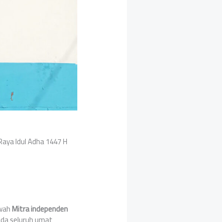
aya Idul Adha 1447 H
awah
Mitra independen
da seluruh umat