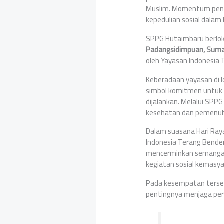
Muslim. Momentum penuh
kepedulian sosial dalam
SPPG Hutaimbaru berlok
Padangsidimpuan, Suma
oleh Yayasan Indonesia
Keberadaan yayasan di lo
simbol komitmen untuk 
dijalankan. Melalui SP
kesehatan dan pemenuha
Dalam suasana Hari Raya 
Indonesia Terang Bende
mencerminkan semangat 
kegiatan sosial kemasy
Pada kesempatan terse
pentingnya menjaga pe