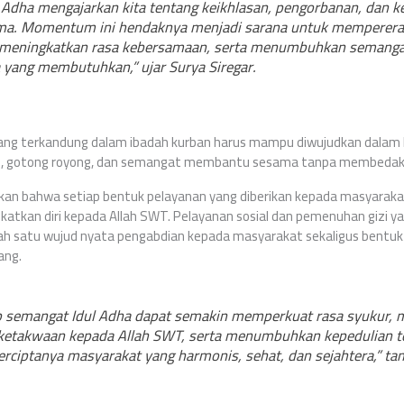
l Adha mengajarkan kita tentang keikhlasan, pengorbanan, dan k
ma. Momentum ini hendaknya menjadi sarana untuk mempererat
 meningkatkan rasa kebersamaan, serta menumbuhkan semanga
yang membutuhkan,” ujar Surya Siregar.
 yang terkandung dalam ibadah kurban harus mampu diwujudkan dalam 
ial, gotong royong, dan semangat membantu sesama tanpa membedaka
askan bahwa setiap bentuk pelayanan yang diberikan kepada masyarak
ekatkan diri kepada Allah SWT. Pelayanan sosial dan pemenuhan gizi y
ah satu wujud nyata pengabdian kepada masyarakat sekaligus bent
ang.
p semangat Idul Adha dapat semakin memperkuat rasa syukur, 
ketakwaan kepada Allah SWT, serta menumbuhkan kepedulian t
rciptanya masyarakat yang harmonis, sehat, dan sejahtera,” t