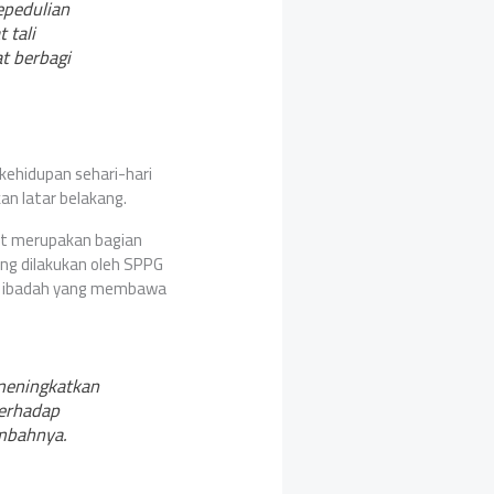
epedulian
 tali
t berbagi
kehidupan sehari-hari
n latar belakang.
at merupakan bagian
ang dilakukan oleh SPPG
uk ibadah yang membawa
meningkatkan
erhadap
ambahnya.