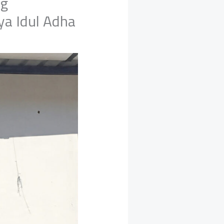
ng
a Idul Adha