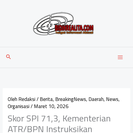
Lewati
ke
konten
Cari
Oleh
Redaksi
/
Berita
,
BreakingNews
,
Daerah
,
News
,
Organisasi
/
Maret 10, 2026
Skor SPI 71,3, Kementerian
ATR/BPN Instruksikan