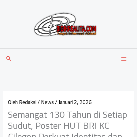
Lewati
ke
konten
Cari
Oleh
Redaksi
/
News
/
Januari 2, 2026
Semangat 130 Tahun di Setiap
Sudut, Poster HUT BRI KC
Cilegon Perkuat Identitas dan