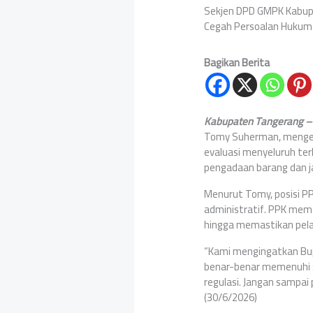
Sekjen DPD GMPK Kabupa
Cegah Persoalan Hukum
Bagikan Berita
Kabupaten Tangerang –
Tomy Suherman, mengel
evaluasi menyeluruh te
pengadaan barang dan jas
Menurut Tomy, posisi P
administratif. PPK mem
hingga memastikan pela
“Kami mengingatkan Bup
benar-benar memenuhi s
regulasi. Jangan sampai
(30/6/2026)