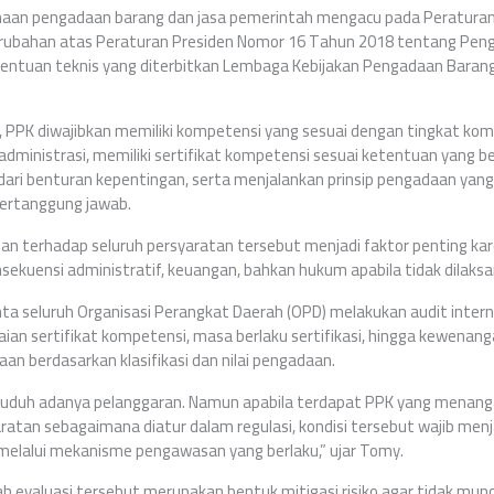
anaan pengadaan barang dan jasa pemerintah mengacu pada Peratura
rubahan atas Peraturan Presiden Nomor 16 Tahun 2018 tentang Pen
entuan teknis yang diterbitkan Lembaga Kebijakan Pengadaan Baran
, PPK diwajibkan memiliki kompetensi yang sesuai dengan tingkat kom
dministrasi, memiliki sertifikat kompetensi sesuai ketentuan yang 
 dari benturan kepentingan, serta menjalankan prinsip pengadaan yang 
 bertanggung jawab.
n terhadap seluruh persyaratan tersebut menjadi faktor penting kar
sekuensi administratif, keuangan, bahkan hukum apabila tidak dilaksa
a seluruh Organisasi Perangkat Daerah (OPD) melakukan audit interna
ian sertifikat kompetensi, masa berlaku sertifikasi, hingga kewenan
an berdasarkan klasifikasi dan nilai pengadaan.
uduh adanya pelanggaran. Namun apabila terdapat PPK yang menanga
tan sebagaimana diatur dalam regulasi, kondisi tersebut wajib menja
 melalui mekanisme pengawasan yang berlaku,” ujar Tomy.
 evaluasi tersebut merupakan bentuk mitigasi risiko agar tidak munc