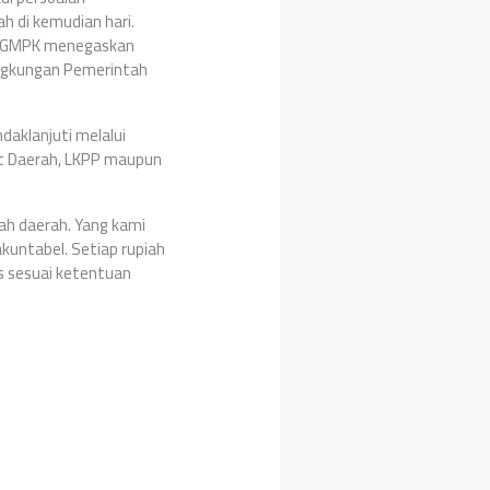
 di kemudian hari.
i, GMPK menegaskan
lingkungan Pemerintah
aklanjuti melalui
at Daerah, LKPP maupun
ah daerah. Yang kami
akuntabel. Setiap rupiah
as sesuai ketentuan