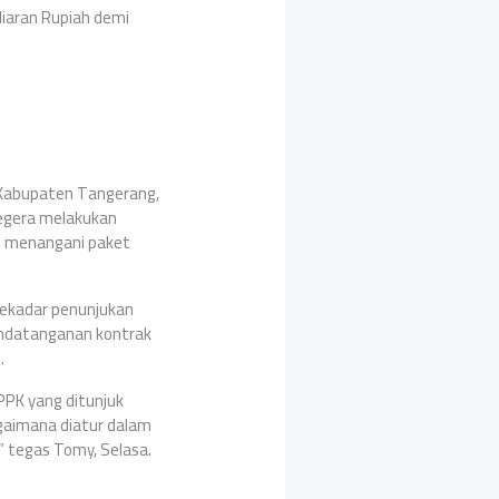
iaran Rupiah demi
 Kabupaten Tangerang,
egera melakukan
g menangani paket
sekadar penunjukan
andatanganan kontrak
.
PK yang ditunjuk
gaimana diatur dalam
” tegas Tomy, Selasa.