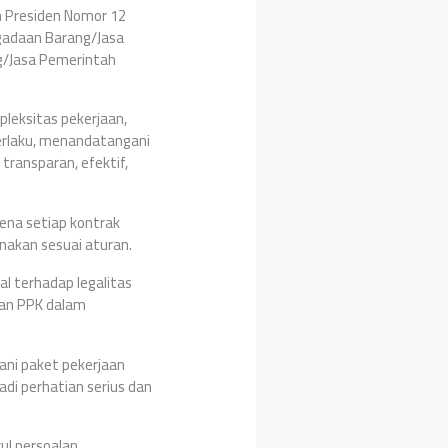
n Presiden Nomor 12
gadaan Barang/Jasa
g/Jasa Pemerintah
pleksitas pekerjaan,
berlaku, menandatangani
transparan, efektif,
ena setiap kontrak
nakan sesuai aturan.
l terhadap legalitas
gan PPK dalam
ni paket pekerjaan
di perhatian serius dan
ul persoalan