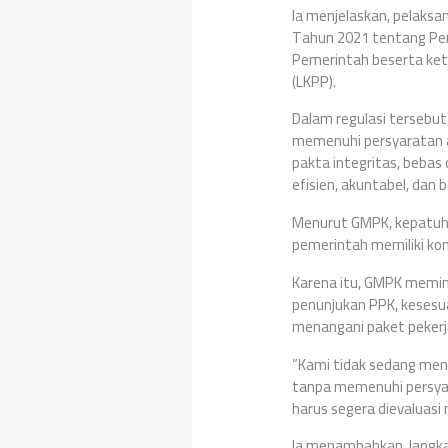
Ia menjelaskan, pelaks
Tahun 2021 tentang Pe
Pemerintah beserta ket
(LKPP).
Dalam regulasi tersebut
memenuhi persyaratan a
pakta integritas, bebas
efisien, akuntabel, dan
Menurut GMPK, kepatuha
pemerintah memiliki kon
Karena itu, GMPK memint
penunjukan PPK, kesesua
menangani paket pekerja
“Kami tidak sedang men
tanpa memenuhi persyara
harus segera dievaluasi
Ia menambahkan, langkah