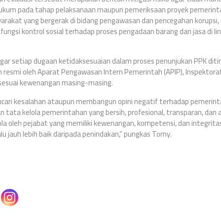
ukum pada tahap pelaksanaan maupun pemeriksaan proyek pemerintah
yarakat yang bergerak di bidang pengawasan dan pencegahan korups
fungsi kontrol sosial terhadap proses pengadaan barang dan jasa di 
ar setiap dugaan ketidaksesuaian dalam proses penunjukan PPK ditind
esmi oleh Aparat Pengawasan Intern Pemerintah (APIP), Inspektor
sesuai kewenangan masing-masing.
cari kesalahan ataupun membangun opini negatif terhadap pemerint
 tata kelola pemerintahan yang bersih, profesional, transparan, dan 
ola oleh pejabat yang memiliki kewenangan, kompetensi, dan integrit
u jauh lebih baik daripada penindakan,” pungkas Tomy.