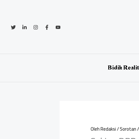
Lewati
ke
konten
Bidik Reali
Oleh
Redaksi
/
Sorotan