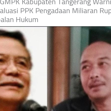
 GMPK Kabupaten Tangerang Warni
aluasi PPK Pengadaan Miliaran Ru
oalan Hukum