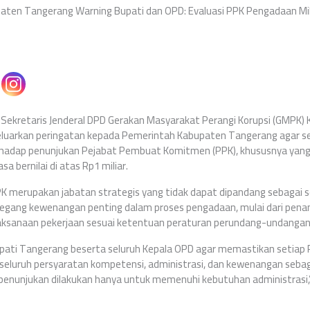
ten Tangerang Warning Bupati dan OPD: Evaluasi PPK Pengadaan Mil
Sekretaris Jenderal DPD Gerakan Masyarakat Perangi Korupsi (GMPK)
uarkan peringatan kepada Pemerintah Kabupaten Tangerang agar s
rhadap penunjukan Pejabat Pembuat Komitmen (PPK), khususnya yan
a bernilai di atas Rp1 miliar.
PK merupakan jabatan strategis yang tidak dapat dipandang sebagai 
egang kewenangan penting dalam proses pengadaan, mulai dari pen
ksanaan pekerjaan sesuai ketentuan peraturan perundang-undangan
ati Tangerang beserta seluruh Kepala OPD agar memastikan setiap P
eluruh persyaratan kompetensi, administrasi, dan kewenangan seba
 penunjukan dilakukan hanya untuk memenuhi kebutuhan administrasi,