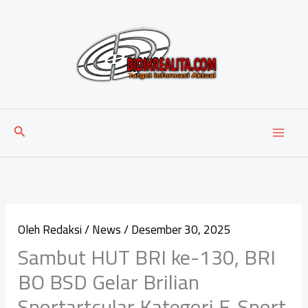
Lewati
ke
konten
Cari
Oleh
Redaksi
/
News
/
Desember 30, 2025
Sambut HUT BRI ke-130, BRI
BO BSD Gelar Brilian
Sportartcular Kategori E-Sport