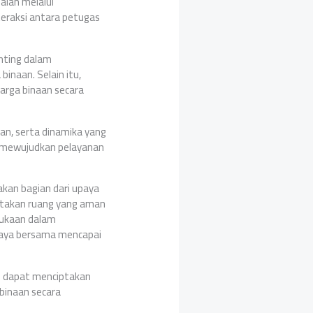
alah melalui
teraksi antara petugas
nting dalam
inaan. Selain itu,
arga binaan secara
n, serta dinamika yang
am mewujudkan pelayanan
an bagian dari upaya
iptakan ruang yang aman
bukaan dalam
upaya bersama mencapai
p dapat menciptakan
binaan secara