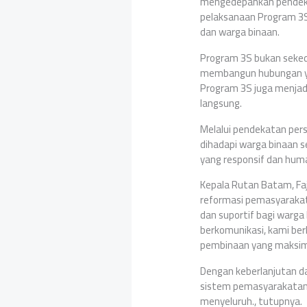
mengedepankan pendekat
pelaksanaan Program 3S
dan warga binaan.
Program 3S bukan seked
membangun hubungan yan
Program 3S juga menjadi
langsung.
Melalui pendekatan per
dihadapi warga binaan s
yang responsif dan huma
Kepala Rutan Batam, F
reformasi pemasyarakata
dan suportif bagi warg
berkomunikasi, kami be
pembinaan yang maksima
Dengan keberlanjutan d
sistem pemasyarakatan 
menyeluruh., tutupnya.