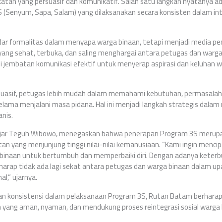
an yang persuasif dan komunikatif. Salah satu langkah nyatanya ad
 (Senyum, Sapa, Salam) yang dilaksanakan secara konsisten dalam in
ar formalitas dalam menyapa warga binaan, tetapi menjadi media pe
g sehat, terbuka, dan saling menghargai antara petugas dan warga b
 jembatan komunikasi efektif untuk menyerap aspirasi dan keluhan w
suasif, petugas lebih mudah dalam memahami kebutuhan, permasalaha
elama menjalani masa pidana. Hal ini menjadi langkah strategis dal
nis.
ajar Teguh Wibowo, menegaskan bahwa penerapan Program 3S merupak
n yang menjunjung tinggi nilai-nilai kemanusiaan. “Kami ingin menc
a binaan untuk bertumbuh dan memperbaiki diri. Dengan adanya keter
rharap tidak ada lagi sekat antara petugas dan warga binaan dalam 
l,” ujarnya.
an konsistensi dalam pelaksanaan Program 3S, Rutan Batam berhara
yang aman, nyaman, dan mendukung proses reintegrasi sosial warga 