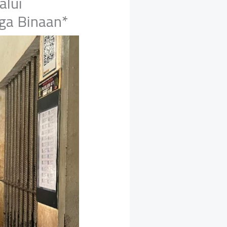
alui
ga Binaan*