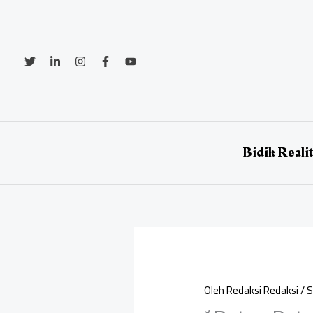
Lewati
ke
konten
Bidik Reali
Oleh
Redaksi Redaksi
/
S