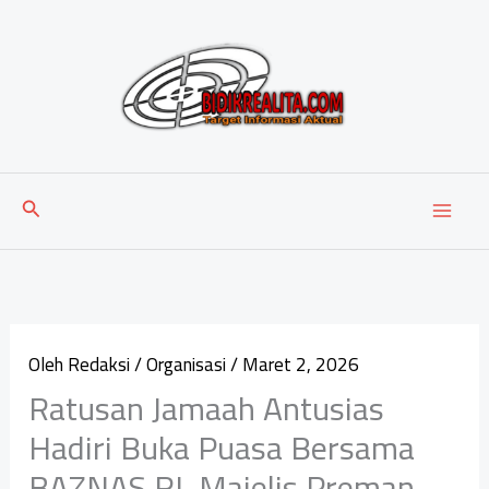
Lewati
ke
konten
Cari
Oleh
Redaksi
/
Organisasi
/
Maret 2, 2026
Ratusan Jamaah Antusias
Hadiri Buka Puasa Bersama
BAZNAS RI, Majelis Preman