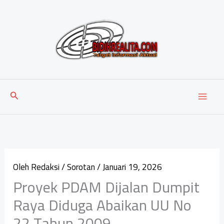
Lewati
ke
konten
Cari
Oleh
Redaksi
/
Sorotan
/
Januari 19, 2026
Proyek PDAM Dijalan Dumpit
Raya Diduga Abaikan UU No
22 Tahun 2009