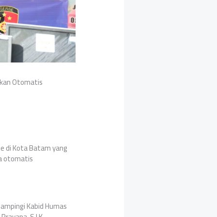
likan Otomatis
ne di Kota Batam yang
ra otomatis
 didampingi Kabid Humas
 Prayana, S.I.K.