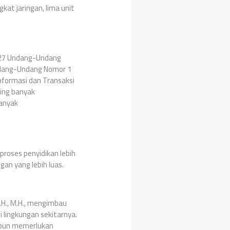
at jaringan, lima unit
427 Undang-Undang
ndang-Undang Nomor 1
formasi dan Transaksi
ling banyak
banyak
proses penyidikan lebih
an yang lebih luas.
S.H., M.H., mengimbau
 lingkungan sekitarnya.
pun memerlukan