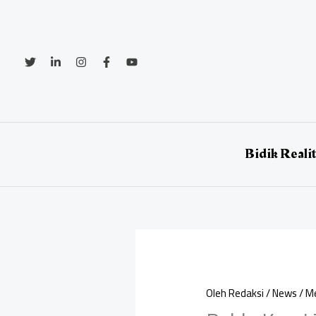
Lewati
ke
konten
Bidik Reali
Oleh
Redaksi
/
News
/
Me