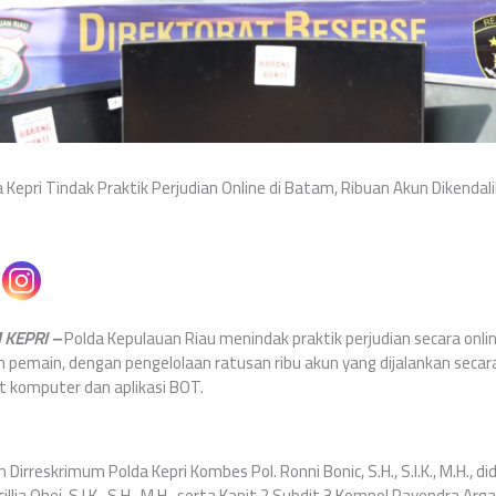
 Kepri Tindak Praktik Perjudian Online di Batam, Ribuan Akun Dikenda
M KEPRI –
Polda Kepulauan Riau menindak praktik perjudian secara onli
 pemain, dengan pengelolaan ratusan ribu akun yang dijalankan seca
komputer dan aplikasi BOT.
h Dirreskrimum Polda Kepri Kombes Pol. Ronni Bonic, S.H., S.I.K., M.H.,
llia Ohei, S.I.K., S.H., M.H., serta Kanit 2 Subdit 3 Kompol Rayendra Arga