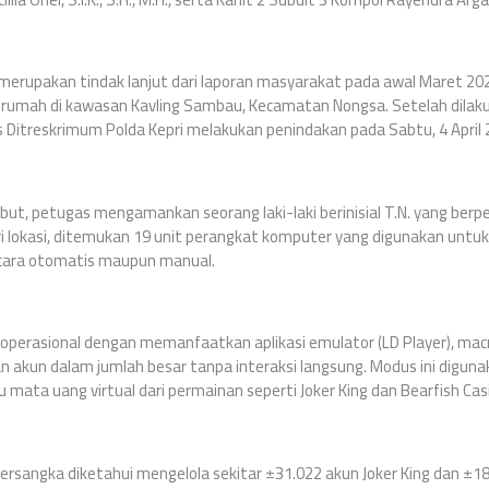
merupakan tindak lanjut dari laporan masyarakat pada awal Maret 2026
 rumah di kawasan Kavling Sambau, Kecamatan Nongsa. Setelah dilaku
s Ditreskrimum Polda Kepri melakukan penindakan pada Sabtu, 4 April 
ut, petugas mengamankan seorang laki-laki berinisial T.N. yang berp
i lokasi, ditemukan 19 unit perangkat komputer yang digunakan untu
secara otomatis maupun manual.
perasional dengan memanfaatkan aplikasi emulator (LD Player), macr
 akun dalam jumlah besar tanpa interaksi langsung. Modus ini digun
mata uang virtual dari permainan seperti Joker King dan Bearfish Cas
 tersangka diketahui mengelola sekitar ±31.022 akun Joker King dan ±1