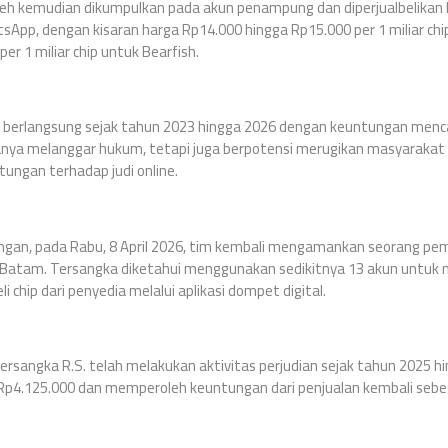
oleh kemudian dikumpulkan pada akun penampung dan diperjualbelikan
sApp, dengan kisaran harga Rp14.000 hingga Rp15.000 per 1 miliar chip
er 1 miliar chip untuk Bearfish.
h berlangsung sejak tahun 2023 hingga 2026 dengan keuntungan mencap
ak hanya melanggar hukum, tetapi juga berpotensi merugikan masyaraka
ungan terhadap judi online.
n, pada Rabu, 8 April 2026, tim kembali mengamankan seorang pemain 
 Batam. Tersangka diketahui menggunakan sedikitnya 13 akun untu
chip dari penyedia melalui aplikasi dompet digital.
tersangka R.S. telah melakukan aktivitas perjudian sejak tahun 2025 h
 Rp4.125.000 dan memperoleh keuntungan dari penjualan kembali sebe