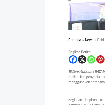
Beranda
News
Polda
Bagikan Berita
Bidikrealita.com I BATA
melibatkan penyedia dan
menggunakan perangkat 
Kegiatan ini dipimpin ole
Kombes Pol. Dr. Nona Prici