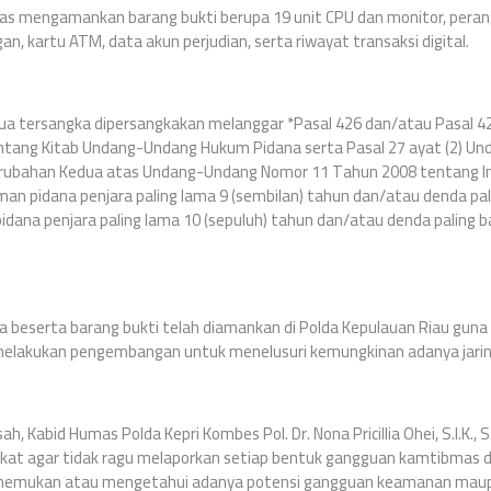
gas mengamankan barang bukti berupa 19 unit CPU dan monitor, perangk
, kartu ATM, data akun perjudian, serta riwayat transaksi digital.
ua tersangka dipersangkakan melanggar *Pasal 426 dan/atau Pasal 
tang Kitab Undang-Undang Hukum Pidana serta Pasal 27 ayat (2) U
rubahan Kedua atas Undang-Undang Nomor 11 Tahun 2008 tentang In
man pidana penjara paling lama 9 (sembilan) tahun dan/atau denda pa
pidana penjara paling lama 10 (sepuluh) tahun dan/atau denda paling 
ka beserta barang bukti telah diamankan di Polda Kepulauan Riau guna 
us melakukan pengembangan untuk menelusuri kemungkinan adanya jaring
, Kabid Humas Polda Kepri Kombes Pol. Dr. Nona Pricillia Ohei, S.I.K., 
kat agar tidak ragu melaporkan setiap bentuk gangguan kamtibmas di
enemukan atau mengetahui adanya potensi gangguan keamanan mau