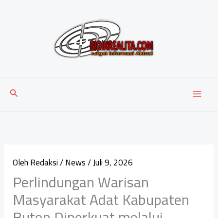
Lewati
ke
konten
Cari
Oleh
Redaksi
/
News
/
Juli 9, 2026
Perlindungan Warisan
Masyarakat Adat Kabupaten
Buton Diperkuat melalui