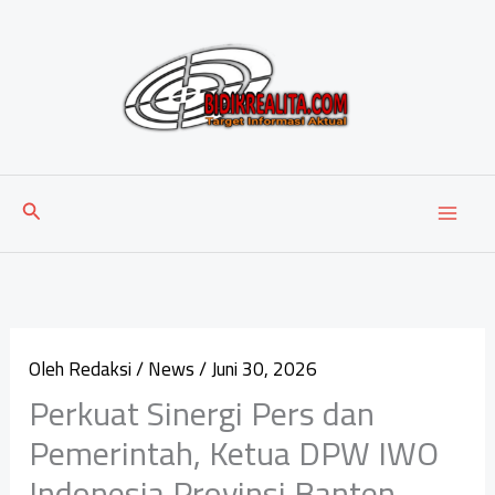
Lewati
ke
konten
Cari
Oleh
Redaksi
/
News
/
Juni 30, 2026
Perkuat Sinergi Pers dan
Pemerintah, Ketua DPW IWO
Indonesia Provinsi Banten