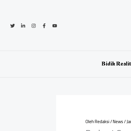
Lewati
ke
konten
Bidik Reali
Oleh
Redaksi
/
News
/
Ja