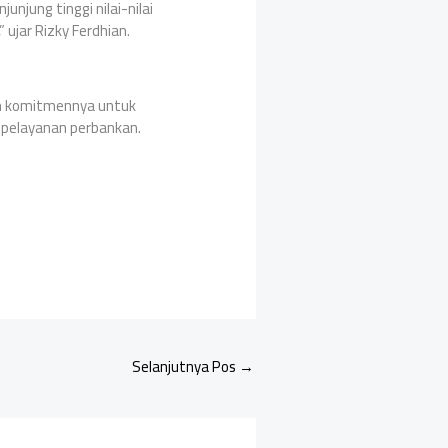
unjung tinggi nilai-nilai
jar Rizky Ferdhian.
an komitmennya untuk
k pelayanan perbankan.
Selanjutnya Pos
→