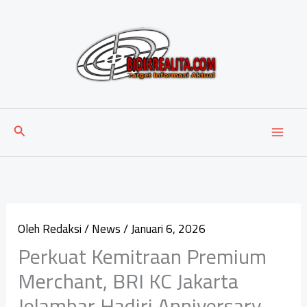
Lewati
ke
konten
Cari
Oleh
Redaksi
/
News
/
Januari 6, 2026
Perkuat Kemitraan Premium
Merchant, BRI KC Jakarta
Jelambar Hadiri Anniversary