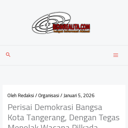
Lewati
ke
konten
Cari
Oleh
Redaksi
/
Organisasi
/
Januari 5, 2026
‎Perisai Demokrasi Bangsa
Kota Tangerang, Dengan Tegas
Menolak Wacana Pilkada