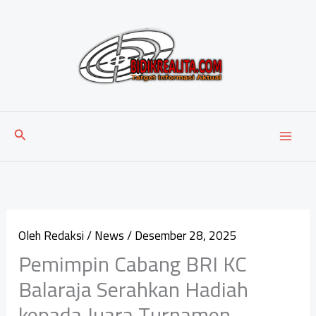
Lewati
ke
konten
Cari
Oleh
Redaksi
/
News
/
Desember 28, 2025
Pemimpin Cabang BRI KC
Balaraja Serahkan Hadiah
kepada Juara Turnamen