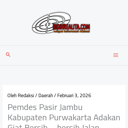
Lewati
ke
konten
Cari
Oleh
Redaksi
/
Daerah
/
Februari 3, 2026
Pemdes Pasir Jambu
Kabupaten Purwakarta Adakan
Giat Bersih – bersih Jalan