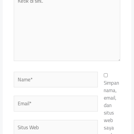
di
sini..
Name*
Simpan
nama,
email,
Email*
dan
situs
web
Situs
saya
Web