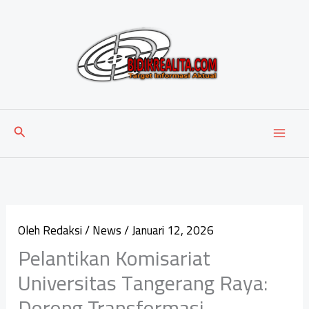
Lewati
ke
konten
Cari
Oleh
Redaksi
/
News
/
Januari 12, 2026
‎Pelantikan Komisariat
Universitas Tangerang Raya:
Dorong Transformasi