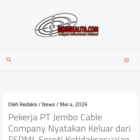
Lewati
ke
konten
Cari
Oleh
Redaksi
/
News
/
Mei 4, 2026
Pekerja PT Jembo Cable
Company Nyatakan Keluar dari
FSPMI, Soroti Ketidaksesuaian