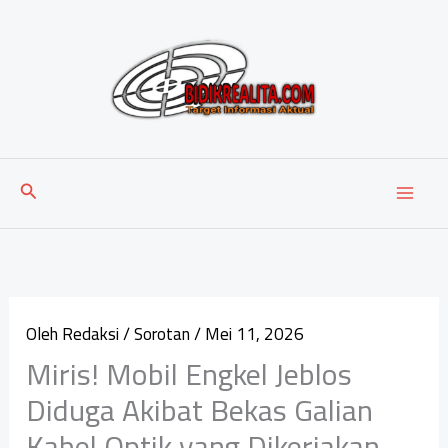
Lewati
ke
konten
Cari
Oleh
Redaksi
/
Sorotan
/
Mei 11, 2026
Miris! Mobil Engkel Jeblos
Diduga Akibat Bekas Galian
Kabel Optik yang Dikerjakan