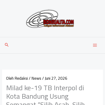
Lewati
ke
konten
Cari
Oleh
Redaksi
/
News
/
Juni 27, 2026
Milad ke-19 TB Interpol di
Kota Bandung Usung
Semangat “Silih Asah, Silih