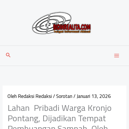
Lewati
ke
konten
Cari
Oleh
Redaksi Redaksi
/
Sorotan
/
Januari 13, 2026
Lahan Pribadi Warga Kronjo
Pontang, Dijadikan Tempat
Pembuangan Sampah, Oleh